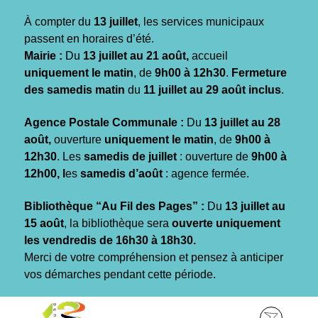
Gestion des traceurs
À compter du
13 juillet
, les services municipaux
passent en horaires d’été.
Mairie :
Du
13 juillet au 21 août,
accueil
uniquement le matin
, de
9h00 à 12h30
.
Fermeture
des samedis matin
du
11 juillet au 29 août inclus
.
Agence Postale Communale :
Du
13 juillet au 28
août,
ouverture
uniquement le matin
, de
9h00 à
12h30
. Les
samedis de juillet
: ouverture de
9h00 à
12h00, l
es
samedis d’août
: agence fermée.
Bibliothèque “Au Fil des Pages” :
Du
13 juillet au
15 août
, la bibliothèque sera
ouverte uniquement
les vendredis de 16h30 à 18h30.
Merci de votre compréhension et pensez à anticiper
vos démarches pendant cette période.
Aller
Aller
Aller