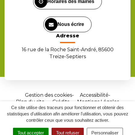
Horaires des mairies
Nous écrire
Adresse
16 rue de la Roche Saint-André, 85600
Treize-Septiers
Gestion des cookies
Accessibilité
Plan du site
Crédits
Mentions Légales
Ce site utilise des traceurs pour fonctionner et obtenir des
Site
statistiques d'utilisation afin améliorer l'utilisation, vous pouvez
réalisé
contrôler ceux que vous souhaitez activer.
par
Tout accepter
Tout refuser
Personnaliser
Inovagora
MENU