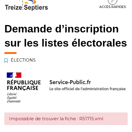
à
au
au
la
contenu
pied
ACCÈS RAPIDES
navigation
de
page
Demande d’inscription
sur les listes électorales
ÉLECTIONS
Impossible de trouver la fiche : R51715.xml