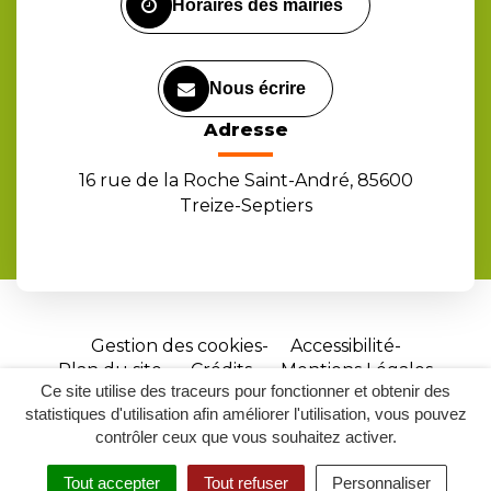
Horaires des mairies
Nous écrire
Adresse
16 rue de la Roche Saint-André, 85600
Treize-Septiers
Gestion des cookies
Accessibilité
Plan du site
Crédits
Mentions Légales
Ce site utilise des traceurs pour fonctionner et obtenir des
Site
statistiques d'utilisation afin améliorer l'utilisation, vous pouvez
réalisé
contrôler ceux que vous souhaitez activer.
par
Tout accepter
Tout refuser
Personnaliser
Inovagora
MENU