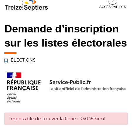
à
au
au
la
contenu
pied
ACCÈS RAPIDES
navigation
de
page
Demande d’inscription
sur les listes électorales
ÉLECTIONS
Impossible de trouver la fiche : R50457.xml