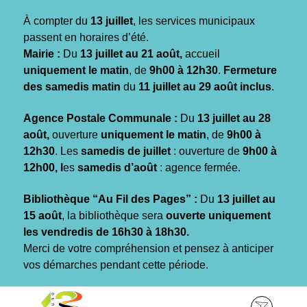
Gestion des traceurs
À compter du
13 juillet
, les services municipaux
passent en horaires d’été.
Mairie :
Du
13 juillet au 21 août,
accueil
uniquement le matin
, de
9h00 à 12h30
.
Fermeture
des samedis matin
du
11 juillet au 29 août inclus
.
Agence Postale Communale :
Du
13 juillet au 28
août,
ouverture
uniquement le matin
, de
9h00 à
12h30
. Les
samedis de juillet
: ouverture de
9h00 à
12h00, l
es
samedis d’août
: agence fermée.
Bibliothèque “Au Fil des Pages” :
Du
13 juillet au
15 août
, la bibliothèque sera
ouverte uniquement
les vendredis de 16h30 à 18h30.
Merci de votre compréhension et pensez à anticiper
vos démarches pendant cette période.
Aller
Aller
Aller