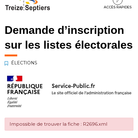
à
au
au
la
contenu
pied
ACCÈS RAPIDES
navigation
de
page
Demande d’inscription
sur les listes électorales
ÉLECTIONS
Impossible de trouver la fiche : R2696.xml