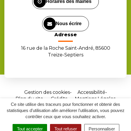
Horaires des mairies
Nous écrire
Adresse
16 rue de la Roche Saint-André, 85600
Treize-Septiers
Gestion des cookies
Accessibilité
Plan du site
Crédits
Mentions Légales
Ce site utilise des traceurs pour fonctionner et obtenir des
Site
statistiques d'utilisation afin améliorer l'utilisation, vous pouvez
réalisé
contrôler ceux que vous souhaitez activer.
par
Tout accepter
Tout refuser
Personnaliser
Inovagora
MENU