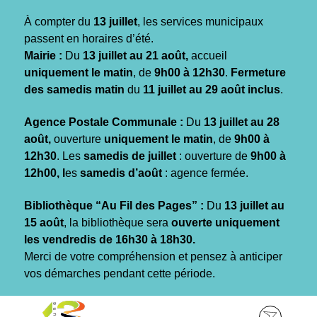
Gestion des traceurs
À compter du
13 juillet
, les services municipaux
passent en horaires d’été.
Mairie :
Du
13 juillet au 21 août,
accueil
uniquement le matin
, de
9h00 à 12h30
.
Fermeture
des samedis matin
du
11 juillet au 29 août inclus
.
Agence Postale Communale :
Du
13 juillet au 28
août,
ouverture
uniquement le matin
, de
9h00 à
12h30
. Les
samedis de juillet
: ouverture de
9h00 à
12h00, l
es
samedis d’août
: agence fermée.
Bibliothèque “Au Fil des Pages” :
Du
13 juillet au
15 août
, la bibliothèque sera
ouverte uniquement
les vendredis de 16h30 à 18h30.
Merci de votre compréhension et pensez à anticiper
vos démarches pendant cette période.
Aller
Aller
Aller