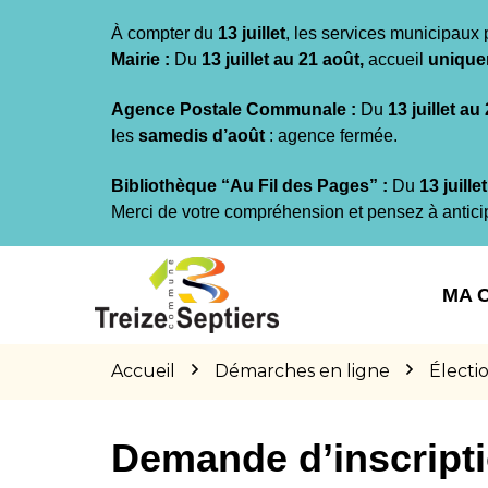
Gestion des traceurs
À compter du
13 juillet
, les services municipaux 
Mairie :
Du
13 juillet au 21 août,
accueil
unique
Agence Postale Communale :
Du
13 juillet au
l
es
samedis d’août
: agence fermée.
Bibliothèque “Au Fil des Pages” :
Du
13 juille
Merci de votre compréhension et pensez à antici
Aller
Aller
Aller
à
au
au
MA 
la
contenu
pied
navigation
de
page
Accueil
Démarches en ligne
Électi
Demande d’inscriptio