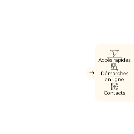
ACC
Accès rapides
DIRE
Démarches
Masquer
les
en ligne
accès
directs
Contacts