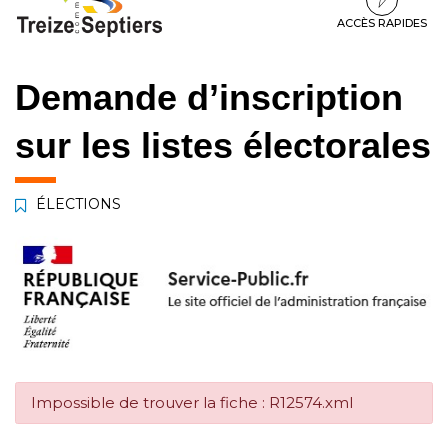
à
au
au
la
contenu
pied
ACCÈS RAPIDES
navigation
de
page
Demande d’inscription
sur les listes électorales
ÉLECTIONS
Impossible de trouver la fiche : R12574.xml