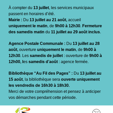
Gestion des traceurs
À compter du
13 juillet
, les services municipaux
passent en horaires d’été.
Mairie :
Du
13 juillet au 21 août,
accueil
uniquement le matin
, de
9h00 à 12h30
.
Fermeture
des samedis matin
du
11 juillet au 29 août inclus
.
Agence Postale Communale :
Du
13 juillet au 28
août,
ouverture
uniquement le matin
, de
9h00 à
12h30
. Les
samedis de juillet
: ouverture de
9h00 à
12h00, l
es
samedis d’août
: agence fermée.
Bibliothèque “Au Fil des Pages” :
Du
13 juillet au
15 août
, la bibliothèque sera
ouverte uniquement
les vendredis de 16h30 à 18h30.
Merci de votre compréhension et pensez à anticiper
vos démarches pendant cette période.
Aller
Aller
Aller