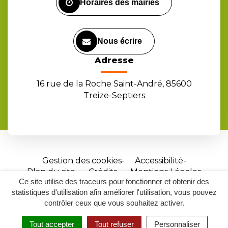
Horaires des mairies
Nous écrire
Adresse
16 rue de la Roche Saint-André, 85600
Treize-Septiers
Gestion des cookies
Accessibilité
Plan du site
Crédits
Mentions Légales
Ce site utilise des traceurs pour fonctionner et obtenir des
Site
statistiques d'utilisation afin améliorer l'utilisation, vous pouvez
réalisé
contrôler ceux que vous souhaitez activer.
par
Tout accepter
Tout refuser
Personnaliser
Inovagora
MENU