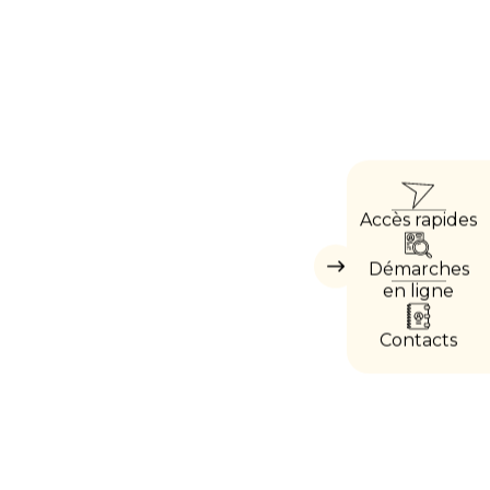
ACC
Accès rapides
DIRE
Démarches
Masquer
les
en ligne
accès
directs
Contacts