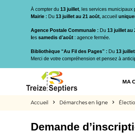
Gestion des traceurs
À compter du
13 juillet
, les services municipaux 
Mairie :
Du
13 juillet au 21 août,
accueil
unique
Agence Postale Communale :
Du
13 juillet au
l
es
samedis d’août
: agence fermée.
Bibliothèque “Au Fil des Pages” :
Du
13 juille
Merci de votre compréhension et pensez à antici
Aller
Aller
Aller
à
au
au
MA 
la
contenu
pied
navigation
de
page
Accueil
Démarches en ligne
Électi
Demande d’inscriptio