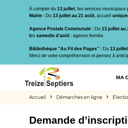
Gestion des traceurs
À compter du
13 juillet
, les services municipaux 
Mairie :
Du
13 juillet au 21 août,
accueil
unique
Agence Postale Communale :
Du
13 juillet au
l
es
samedis d’août
: agence fermée.
Bibliothèque “Au Fil des Pages” :
Du
13 juille
Merci de votre compréhension et pensez à antici
Aller
Aller
Aller
à
au
au
MA 
la
contenu
pied
navigation
de
page
Accueil
Démarches en ligne
Électi
Demande d’inscriptio