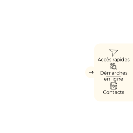
ACC
Accès rapides
DIRE
Démarches
Masquer
les
en ligne
accès
directs
Contacts