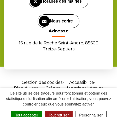
Horaires des mairies
Nous écrire
Adresse
16 rue de la Roche Saint-André, 85600
Treize-Septiers
Gestion des cookies
Accessibilité
Plan du site
Crédits
Mentions Légales
Ce site utilise des traceurs pour fonctionner et obtenir des
Site
statistiques d'utilisation afin améliorer l'utilisation, vous pouvez
réalisé
contrôler ceux que vous souhaitez activer.
par
Tout accepter
Tout refuser
Personnaliser
Inovagora
MENU