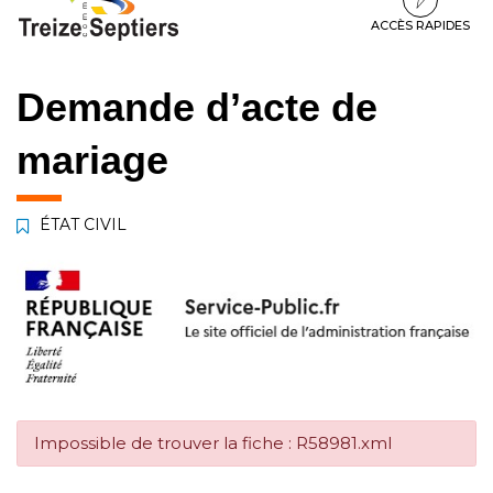
à
au
au
la
contenu
pied
ACCÈS RAPIDES
navigation
de
page
Demande d’acte de
mariage
ÉTAT CIVIL
Impossible de trouver la fiche : R58981.xml