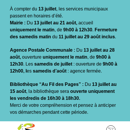
Gestion des traceurs
À compter du
13 juillet
, les services municipaux
passent en horaires d’été.
Mairie :
Du
13 juillet au 21 août,
accueil
uniquement le matin
, de
9h00 à 12h30
.
Fermeture
des samedis matin
du
11 juillet au 29 août inclus
.
Agence Postale Communale :
Du
13 juillet au 28
août,
ouverture
uniquement le matin
, de
9h00 à
12h30
. Les
samedis de juillet
: ouverture de
9h00 à
12h00, l
es
samedis d’août
: agence fermée.
Bibliothèque “Au Fil des Pages” :
Du
13 juillet au
15 août
, la bibliothèque sera
ouverte uniquement
les vendredis de 16h30 à 18h30.
Merci de votre compréhension et pensez à anticiper
vos démarches pendant cette période.
Aller
Aller
Aller