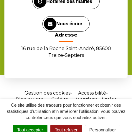
Horaires des mairies
Nous écrire
Adresse
16 rue de la Roche Saint-André, 85600
Treize-Septiers
Gestion des cookies
Accessibilité
Plan du site
Crédits
Mentions Légales
Ce site utilise des traceurs pour fonctionner et obtenir des
Site
statistiques d'utilisation afin améliorer l'utilisation, vous pouvez
réalisé
contrôler ceux que vous souhaitez activer.
par
Tout accepter
Tout refuser
Personnaliser
Inovagora
MENU