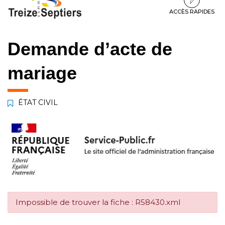
à
au
au
la
contenu
pied
ACCÈS RAPIDES
navigation
de
page
Demande d’acte de
mariage
ÉTAT CIVIL
Impossible de trouver la fiche : R58430.xml