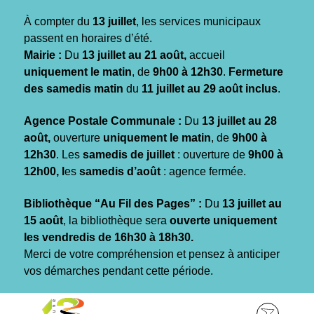
Gestion des traceurs
À compter du
13 juillet
, les services municipaux
passent en horaires d’été.
Mairie :
Du
13 juillet au 21 août,
accueil
uniquement le matin
, de
9h00 à 12h30
.
Fermeture
des samedis matin
du
11 juillet au 29 août inclus
.
Agence Postale Communale :
Du
13 juillet au 28
août,
ouverture
uniquement le matin
, de
9h00 à
12h30
. Les
samedis de juillet
: ouverture de
9h00 à
12h00, l
es
samedis d’août
: agence fermée.
Bibliothèque “Au Fil des Pages” :
Du
13 juillet au
15 août
, la bibliothèque sera
ouverte uniquement
les vendredis de 16h30 à 18h30.
Merci de votre compréhension et pensez à anticiper
vos démarches pendant cette période.
Aller
Aller
Aller