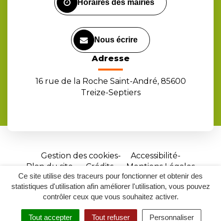
Horaires des mairies
Nous écrire
Adresse
16 rue de la Roche Saint-André, 85600
Treize-Septiers
Gestion des cookies
Accessibilité
Plan du site
Crédits
Mentions Légales
Ce site utilise des traceurs pour fonctionner et obtenir des
Site
statistiques d'utilisation afin améliorer l'utilisation, vous pouvez
réalisé
contrôler ceux que vous souhaitez activer.
par
Tout accepter
Tout refuser
Personnaliser
Inovagora
MENU