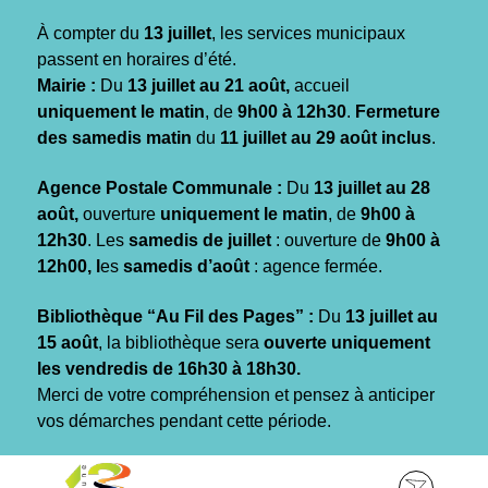
Gestion des traceurs
À compter du
13 juillet
, les services municipaux
passent en horaires d’été.
Mairie :
Du
13 juillet au 21 août,
accueil
uniquement le matin
, de
9h00 à 12h30
.
Fermeture
des samedis matin
du
11 juillet au 29 août inclus
.
Agence Postale Communale :
Du
13 juillet au 28
août,
ouverture
uniquement le matin
, de
9h00 à
12h30
. Les
samedis de juillet
: ouverture de
9h00 à
12h00, l
es
samedis d’août
: agence fermée.
Bibliothèque “Au Fil des Pages” :
Du
13 juillet au
15 août
, la bibliothèque sera
ouverte uniquement
les vendredis de 16h30 à 18h30.
Merci de votre compréhension et pensez à anticiper
vos démarches pendant cette période.
Aller
Aller
Aller