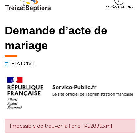
à
au
au
la
contenu
pied
ACCÈS RAPIDES
navigation
de
page
Demande d’acte de
mariage
ÉTAT CIVIL
Impossible de trouver la fiche : R52895.xml