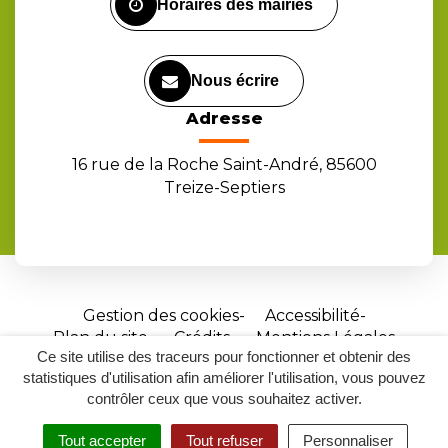
Horaires des mairies
Nous écrire
Adresse
16 rue de la Roche Saint-André, 85600
Treize-Septiers
Gestion des cookies
Accessibilité
Plan du site
Crédits
Mentions Légales
Ce site utilise des traceurs pour fonctionner et obtenir des
Site
statistiques d'utilisation afin améliorer l'utilisation, vous pouvez
réalisé
contrôler ceux que vous souhaitez activer.
par
Tout accepter
Tout refuser
Personnaliser
Inovagora
MENU