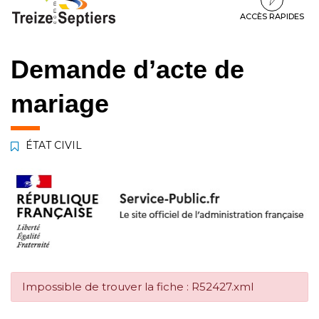
à
au
au
la
contenu
pied
ACCÈS RAPIDES
navigation
de
page
Demande d’acte de
mariage
ÉTAT CIVIL
Impossible de trouver la fiche : R52427.xml