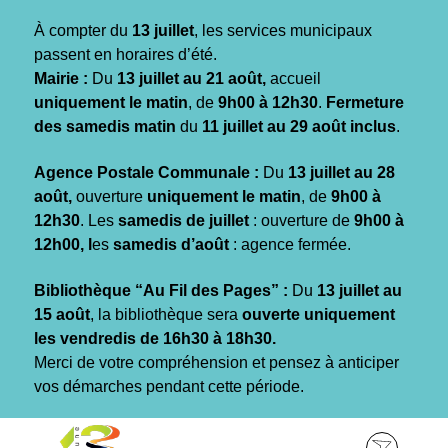
Gestion des traceurs
À compter du
13 juillet
, les services municipaux
passent en horaires d’été.
Mairie :
Du
13 juillet au 21 août,
accueil
uniquement le matin
, de
9h00 à 12h30
.
Fermeture
des samedis matin
du
11 juillet au 29 août inclus
.
Agence Postale Communale :
Du
13 juillet au 28
août,
ouverture
uniquement le matin
, de
9h00 à
12h30
. Les
samedis de juillet
: ouverture de
9h00 à
12h00, l
es
samedis d’août
: agence fermée.
Bibliothèque “Au Fil des Pages” :
Du
13 juillet au
15 août
, la bibliothèque sera
ouverte uniquement
les vendredis de 16h30 à 18h30.
Merci de votre compréhension et pensez à anticiper
vos démarches pendant cette période.
Aller
Aller
Aller