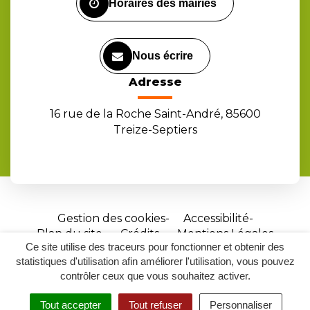
Horaires des mairies
Nous écrire
Adresse
16 rue de la Roche Saint-André, 85600
Treize-Septiers
Gestion des cookies
Accessibilité
Plan du site
Crédits
Mentions Légales
Ce site utilise des traceurs pour fonctionner et obtenir des
Site
statistiques d'utilisation afin améliorer l'utilisation, vous pouvez
réalisé
contrôler ceux que vous souhaitez activer.
par
Tout accepter
Tout refuser
Personnaliser
Inovagora
MENU