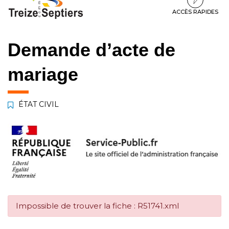
à
au
au
la
contenu
pied
ACCÈS RAPIDES
navigation
de
page
Demande d’acte de
mariage
ÉTAT CIVIL
Impossible de trouver la fiche : R51741.xml