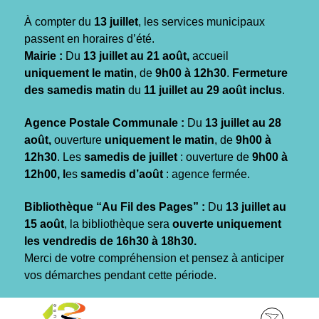
Gestion des traceurs
À compter du
13 juillet
, les services municipaux
passent en horaires d’été.
Mairie :
Du
13 juillet au 21 août,
accueil
uniquement le matin
, de
9h00 à 12h30
.
Fermeture
des samedis matin
du
11 juillet au 29 août inclus
.
Agence Postale Communale :
Du
13 juillet au 28
août,
ouverture
uniquement le matin
, de
9h00 à
12h30
. Les
samedis de juillet
: ouverture de
9h00 à
12h00, l
es
samedis d’août
: agence fermée.
Bibliothèque “Au Fil des Pages” :
Du
13 juillet au
15 août
, la bibliothèque sera
ouverte uniquement
les vendredis de 16h30 à 18h30.
Merci de votre compréhension et pensez à anticiper
vos démarches pendant cette période.
Aller
Aller
Aller