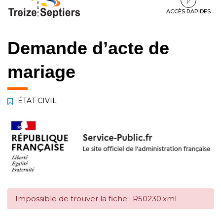
à
au
au
la
contenu
pied
ACCÈS RAPIDES
navigation
de
page
Demande d’acte de
mariage
ÉTAT CIVIL
Impossible de trouver la fiche : R50230.xml