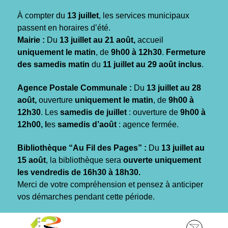
Gestion des traceurs
À compter du
13 juillet
, les services municipaux
passent en horaires d’été.
Mairie :
Du
13 juillet au 21 août,
accueil
uniquement le matin
, de
9h00 à 12h30
.
Fermeture
des samedis matin
du
11 juillet au 29 août inclus
.
Agence Postale Communale :
Du
13 juillet au 28
août,
ouverture
uniquement le matin
, de
9h00 à
12h30
. Les
samedis de juillet
: ouverture de
9h00 à
12h00, l
es
samedis d’août
: agence fermée.
Bibliothèque “Au Fil des Pages” :
Du
13 juillet au
15 août
, la bibliothèque sera
ouverte uniquement
les vendredis de 16h30 à 18h30.
Merci de votre compréhension et pensez à anticiper
vos démarches pendant cette période.
Aller
Aller
Aller