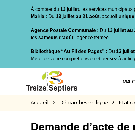
Gestion des traceurs
À compter du
13 juillet
, les services municipaux 
Mairie :
Du
13 juillet au 21 août,
accueil
unique
Agence Postale Communale :
Du
13 juillet au
l
es
samedis d’août
: agence fermée.
Bibliothèque “Au Fil des Pages” :
Du
13 juille
Merci de votre compréhension et pensez à antici
Aller
Aller
Aller
à
au
au
MA 
la
contenu
pied
navigation
de
page
Accueil
Démarches en ligne
État civ
Demande d’acte de 