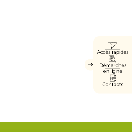
ACC
Accès rapides
DIRE
Démarches
Masquer
les
en ligne
accès
directs
Contacts