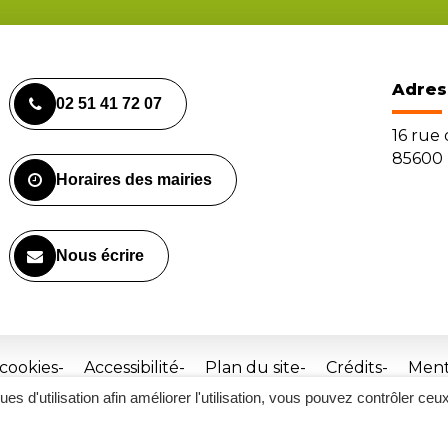
Adres
02 51 41 72 07
16 rue
85600 
Horaires des mairies
Nous écrire
 cookies
Accessibilité
Plan du site
Crédits
Ment
ques d'utilisation afin améliorer l'utilisation, vous pouvez contrôler ceu
Site
réalisé