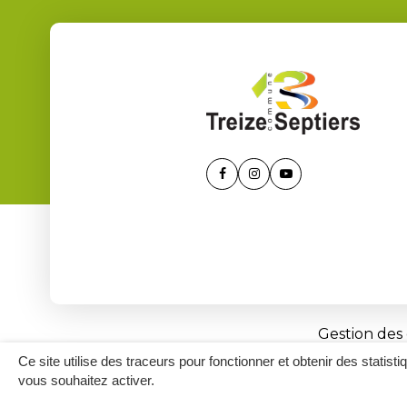
Lien
Lien
Lien
vers
vers
vers
le
le
la
compte
compte
chaîne
Facebook
Instagram
Youtube
Gestion des
Ce site utilise des traceurs pour fonctionner et obtenir des statisti
vous souhaitez activer.