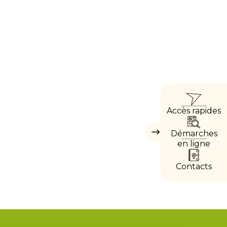
ACC
Accès rapides
DIRE
Démarches
Masquer
les
en ligne
accès
directs
Contacts