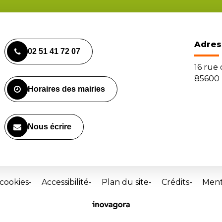
Adres
02 51 41 72 07
16 rue
85600 
Horaires des mairies
Nous écrire
 cookies
Accessibilité
Plan du site
Crédits
Ment
Site
réalisé