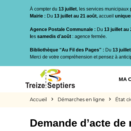
Gestion des traceurs
À compter du
13 juillet
, les services municipaux 
Mairie :
Du
13 juillet au 21 août,
accueil
unique
Agence Postale Communale :
Du
13 juillet au
l
es
samedis d’août
: agence fermée.
Bibliothèque “Au Fil des Pages” :
Du
13 juille
Merci de votre compréhension et pensez à antici
Aller
Aller
Aller
à
au
au
MA 
la
contenu
pied
navigation
de
page
Accueil
Démarches en ligne
État civ
Demande d’acte de 