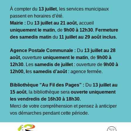
Gestion des traceurs
À compter du
13 juillet
, les services municipaux
passent en horaires d’été.
Mairie :
Du
13 juillet au 21 août,
accueil
uniquement le matin
, de
9h00 à 12h30
.
Fermeture
des samedis matin
du
11 juillet au 29 août inclus
.
Agence Postale Communale :
Du
13 juillet au 28
août,
ouverture
uniquement le matin
, de
9h00 à
12h30
. Les
samedis de juillet
: ouverture de
9h00 à
12h00, l
es
samedis d’août
: agence fermée.
Bibliothèque “Au Fil des Pages” :
Du
13 juillet au
15 août
, la bibliothèque sera
ouverte uniquement
les vendredis de 16h30 à 18h30.
Merci de votre compréhension et pensez à anticiper
vos démarches pendant cette période.
Aller
Aller
Aller