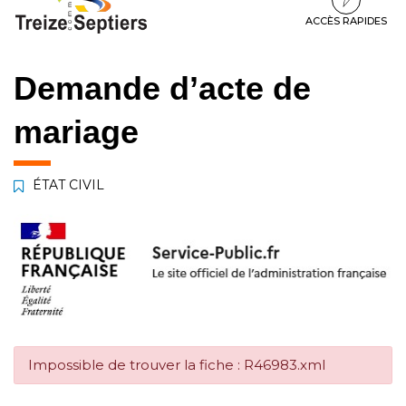
à
au
au
la
contenu
pied
ACCÈS RAPIDES
navigation
de
page
Demande d’acte de
mariage
ÉTAT CIVIL
Impossible de trouver la fiche : R46983.xml