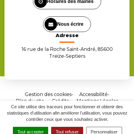
Horaires des mairies
Nous écrire
Adresse
16 rue de la Roche Saint-André, 85600
Treize-Septiers
Gestion des cookies
Accessibilité
Plan du site
Crédits
Mentions Légales
Ce site utilise des traceurs pour fonctionner et obtenir des
Site
statistiques d'utilisation afin améliorer l'utilisation, vous pouvez
réalisé
contrôler ceux que vous souhaitez activer.
par
Tout accepter
Tout refuser
Personnaliser
Inovagora
MENU