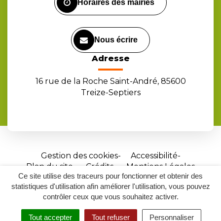
Horaires des mairies
Nous écrire
Adresse
16 rue de la Roche Saint-André, 85600
Treize-Septiers
Gestion des cookies
Accessibilité
Plan du site
Crédits
Mentions Légales
Ce site utilise des traceurs pour fonctionner et obtenir des
Site
statistiques d'utilisation afin améliorer l'utilisation, vous pouvez
réalisé
contrôler ceux que vous souhaitez activer.
par
Tout accepter
Tout refuser
Personnaliser
Inovagora
MENU