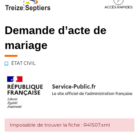
à
au
au
la
contenu
pied
ACCÈS RAPIDES
navigation
de
page
Demande d’acte de
mariage
ÉTAT CIVIL
Impossible de trouver la fiche : R41507.xml