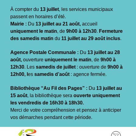
Gestion des traceurs
À compter du
13 juillet
, les services municipaux
passent en horaires d’été.
Mairie :
Du
13 juillet au 21 août,
accueil
uniquement le matin
, de
9h00 à 12h30
.
Fermeture
des samedis matin
du
11 juillet au 29 août inclus
.
Agence Postale Communale :
Du
13 juillet au 28
août,
ouverture
uniquement le matin
, de
9h00 à
12h30
. Les
samedis de juillet
: ouverture de
9h00 à
12h00, l
es
samedis d’août
: agence fermée.
Bibliothèque “Au Fil des Pages” :
Du
13 juillet au
15 août
, la bibliothèque sera
ouverte uniquement
les vendredis de 16h30 à 18h30.
Merci de votre compréhension et pensez à anticiper
vos démarches pendant cette période.
Aller
Aller
Aller