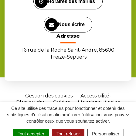
Horaires des mairies
Nous écrire
Adresse
16 rue de la Roche Saint-André, 85600
Treize-Septiers
Gestion des cookies
Accessibilité
Plan du site
Crédits
Mentions Légales
Ce site utilise des traceurs pour fonctionner et obtenir des
Site
statistiques d'utilisation afin améliorer l'utilisation, vous pouvez
réalisé
contrôler ceux que vous souhaitez activer.
par
Tout accepter
Tout refuser
Personnaliser
Inovagora
MENU