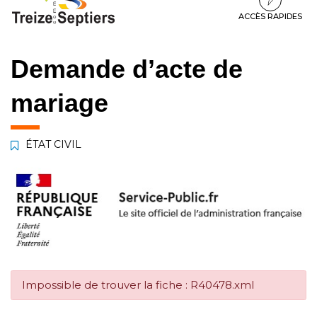
à
au
au
la
contenu
pied
ACCÈS RAPIDES
navigation
de
page
Demande d’acte de
mariage
ÉTAT CIVIL
Impossible de trouver la fiche : R40478.xml