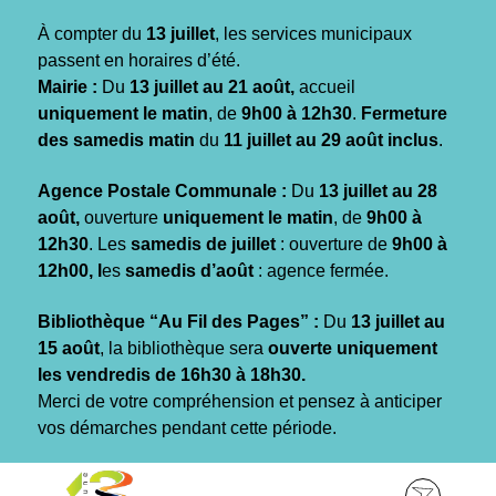
Gestion des traceurs
À compter du
13 juillet
, les services municipaux
passent en horaires d’été.
Mairie :
Du
13 juillet au 21 août,
accueil
uniquement le matin
, de
9h00 à 12h30
.
Fermeture
des samedis matin
du
11 juillet au 29 août inclus
.
Agence Postale Communale :
Du
13 juillet au 28
août,
ouverture
uniquement le matin
, de
9h00 à
12h30
. Les
samedis de juillet
: ouverture de
9h00 à
12h00, l
es
samedis d’août
: agence fermée.
Bibliothèque “Au Fil des Pages” :
Du
13 juillet au
15 août
, la bibliothèque sera
ouverte uniquement
les vendredis de 16h30 à 18h30.
Merci de votre compréhension et pensez à anticiper
vos démarches pendant cette période.
Aller
Aller
Aller