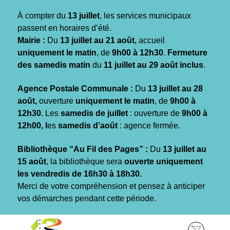
Gestion des traceurs
À compter du
13 juillet
, les services municipaux
passent en horaires d’été.
Mairie :
Du
13 juillet au 21 août,
accueil
uniquement le matin
, de
9h00 à 12h30
.
Fermeture
des samedis matin
du
11 juillet au 29 août inclus
.
Agence Postale Communale :
Du
13 juillet au 28
août,
ouverture
uniquement le matin
, de
9h00 à
12h30
. Les
samedis de juillet
: ouverture de
9h00 à
12h00, l
es
samedis d’août
: agence fermée.
Bibliothèque “Au Fil des Pages” :
Du
13 juillet au
15 août
, la bibliothèque sera
ouverte uniquement
les vendredis de 16h30 à 18h30.
Merci de votre compréhension et pensez à anticiper
vos démarches pendant cette période.
Aller
Aller
Aller