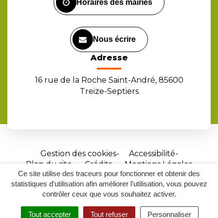
Horaires des mairies
Nous écrire
Adresse
16 rue de la Roche Saint-André, 85600
Treize-Septiers
Gestion des cookies
Accessibilité
Plan du site
Crédits
Mentions Légales
Ce site utilise des traceurs pour fonctionner et obtenir des
Site
statistiques d'utilisation afin améliorer l'utilisation, vous pouvez
réalisé
contrôler ceux que vous souhaitez activer.
par
Tout accepter
Tout refuser
Personnaliser
Inovagora
MENU