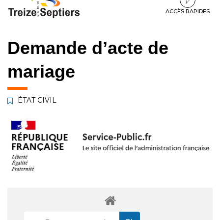
à
au
au
la
contenu
pied
ACCÈS RAPIDES
navigation
de
page
Demande d’acte de
mariage
ÉTAT CIVIL