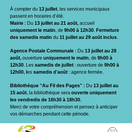
Gestion des traceurs
À compter du
13 juillet
, les services municipaux
passent en horaires d’été.
Mairie :
Du
13 juillet au 21 août,
accueil
uniquement le matin
, de
9h00 à 12h30
.
Fermeture
des samedis matin
du
11 juillet au 29 août inclus
.
Agence Postale Communale :
Du
13 juillet au 28
août,
ouverture
uniquement le matin
, de
9h00 à
12h30
. Les
samedis de juillet
: ouverture de
9h00 à
12h00, l
es
samedis d’août
: agence fermée.
Bibliothèque “Au Fil des Pages” :
Du
13 juillet au
15 août
, la bibliothèque sera
ouverte uniquement
les vendredis de 16h30 à 18h30.
Merci de votre compréhension et pensez à anticiper
vos démarches pendant cette période.
Aller
Aller
Aller