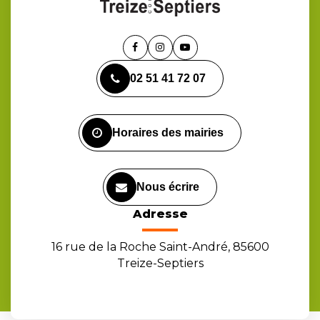
Lien
Lien
Lien
vers
vers
vers
02 51 41 72 07
le
le
la
compte
compte
chaîne
Facebook
Instagram
Youtube
Horaires des mairies
Nous écrire
Adresse
16 rue de la Roche Saint-André, 85600
Treize-Septiers