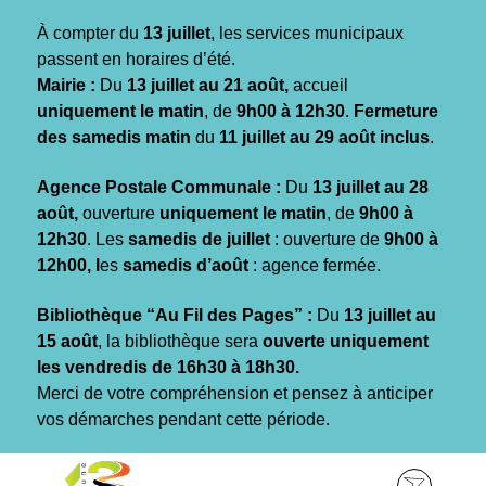
Gestion des traceurs
À compter du
13 juillet
, les services municipaux
passent en horaires d’été.
Mairie :
Du
13 juillet au 21 août,
accueil
uniquement le matin
, de
9h00 à 12h30
.
Fermeture
des samedis matin
du
11 juillet au 29 août inclus
.
Agence Postale Communale :
Du
13 juillet au 28
août,
ouverture
uniquement le matin
, de
9h00 à
12h30
. Les
samedis de juillet
: ouverture de
9h00 à
12h00, l
es
samedis d’août
: agence fermée.
Bibliothèque “Au Fil des Pages” :
Du
13 juillet au
15 août
, la bibliothèque sera
ouverte uniquement
les vendredis de 16h30 à 18h30.
Merci de votre compréhension et pensez à anticiper
vos démarches pendant cette période.
Aller
Aller
Aller