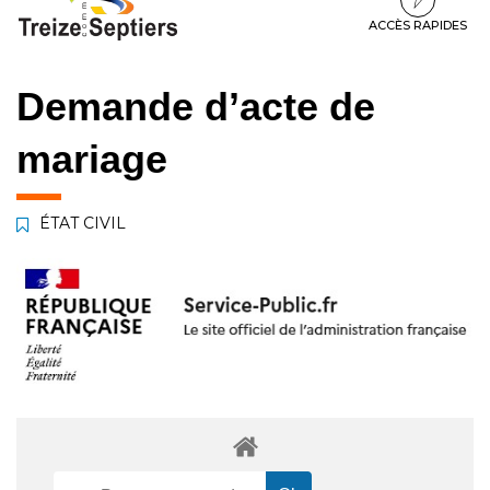
à
au
au
la
contenu
pied
ACCÈS RAPIDES
navigation
de
page
Demande d’acte de
mariage
ÉTAT CIVIL