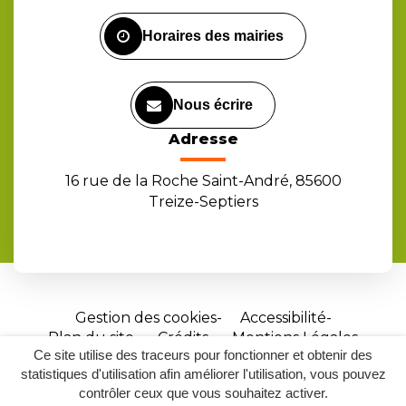
Facebook
Instagram
Youtube
Horaires des mairies
Nous écrire
Adresse
16 rue de la Roche Saint-André, 85600
Treize-Septiers
Gestion des cookies
Accessibilité
Plan du site
Crédits
Mentions Légales
Ce site utilise des traceurs pour fonctionner et obtenir des
Site
statistiques d'utilisation afin améliorer l'utilisation, vous pouvez
réalisé
contrôler ceux que vous souhaitez activer.