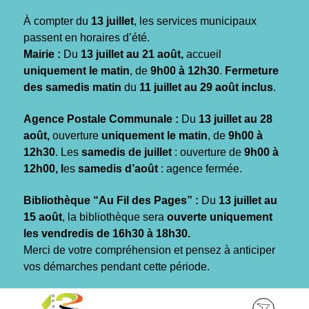
Gestion des traceurs
À compter du
13 juillet
, les services municipaux
passent en horaires d’été.
Mairie :
Du
13 juillet au 21 août,
accueil
uniquement le matin
, de
9h00 à 12h30
.
Fermeture
des samedis matin
du
11 juillet au 29 août inclus
.
Agence Postale Communale :
Du
13 juillet au 28
août,
ouverture
uniquement le matin
, de
9h00 à
12h30
. Les
samedis de juillet
: ouverture de
9h00 à
12h00, l
es
samedis d’août
: agence fermée.
Bibliothèque “Au Fil des Pages” :
Du
13 juillet au
15 août
, la bibliothèque sera
ouverte uniquement
les vendredis de 16h30 à 18h30.
Merci de votre compréhension et pensez à anticiper
vos démarches pendant cette période.
Aller
Aller
Aller