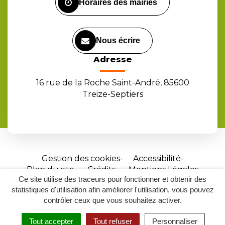
Horaires des mairies
Nous écrire
Adresse
16 rue de la Roche Saint-André, 85600
Treize-Septiers
Gestion des cookies
Accessibilité
Plan du site
Crédits
Mentions Légales
Ce site utilise des traceurs pour fonctionner et obtenir des
Site
statistiques d'utilisation afin améliorer l'utilisation, vous pouvez
réalisé
contrôler ceux que vous souhaitez activer.
par
Tout accepter
Tout refuser
Personnaliser
Inovagora
MENU