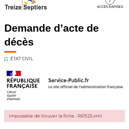
à
au
au
la
contenu
pied
ACCÈS RAPIDES
navigation
de
page
Demande d’acte de
décès
ÉTAT CIVIL
Impossible de trouver la fiche : R61525.xml