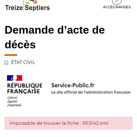
à
au
au
la
contenu
pied
ACCÈS RAPIDES
navigation
de
page
Demande d’acte de
décès
ÉTAT CIVIL
Impossible de trouver la fiche : R53142.xml