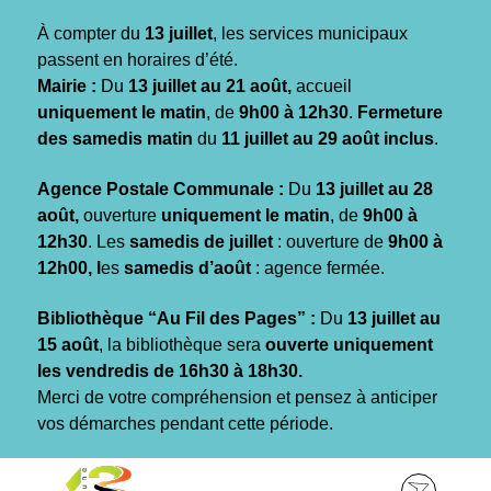
Gestion des traceurs
À compter du
13 juillet
, les services municipaux
passent en horaires d’été.
Mairie :
Du
13 juillet au 21 août,
accueil
uniquement le matin
, de
9h00 à 12h30
.
Fermeture
des samedis matin
du
11 juillet au 29 août inclus
.
Agence Postale Communale :
Du
13 juillet au 28
août,
ouverture
uniquement le matin
, de
9h00 à
12h30
. Les
samedis de juillet
: ouverture de
9h00 à
12h00, l
es
samedis d’août
: agence fermée.
Bibliothèque “Au Fil des Pages” :
Du
13 juillet au
15 août
, la bibliothèque sera
ouverte uniquement
les vendredis de 16h30 à 18h30.
Merci de votre compréhension et pensez à anticiper
vos démarches pendant cette période.
Aller
Aller
Aller