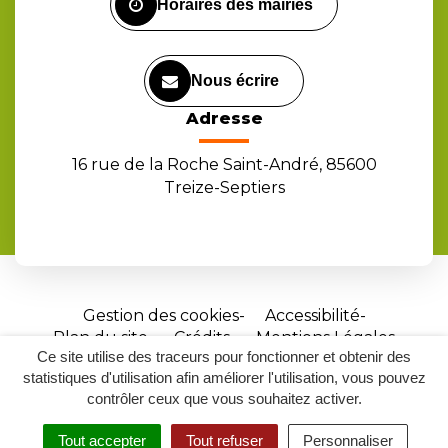
Horaires des mairies
Nous écrire
Adresse
16 rue de la Roche Saint-André, 85600
Treize-Septiers
Gestion des cookies
Accessibilité
Plan du site
Crédits
Mentions Légales
Ce site utilise des traceurs pour fonctionner et obtenir des
Site
statistiques d'utilisation afin améliorer l'utilisation, vous pouvez
réalisé
contrôler ceux que vous souhaitez activer.
par
Tout accepter
Tout refuser
Personnaliser
Inovagora
MENU