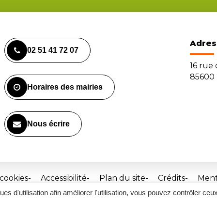
Adres
02 51 41 72 07
16 rue
85600 
Horaires des mairies
Nous écrire
 cookies
Accessibilité
Plan du site
Crédits
Ment
ques d'utilisation afin améliorer l'utilisation, vous pouvez contrôler ceu
Site
réalisé