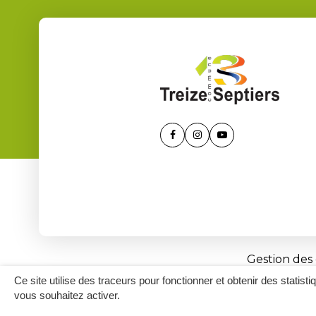
Lien
Lien
Lien
vers
vers
vers
le
le
la
compte
compte
chaîne
Facebook
Instagram
Youtube
Gestion des
Ce site utilise des traceurs pour fonctionner et obtenir des statisti
vous souhaitez activer.