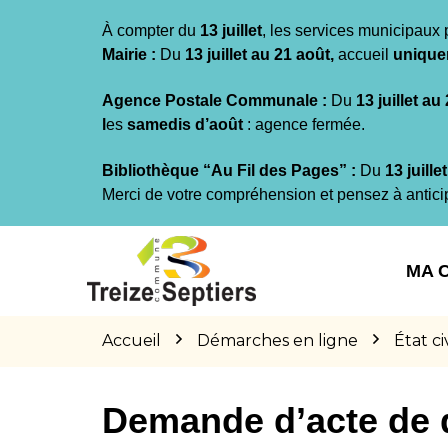
Gestion des traceurs
À compter du
13 juillet
, les services municipaux 
Mairie :
Du
13 juillet au 21 août,
accueil
unique
Agence Postale Communale :
Du
13 juillet au
l
es
samedis d’août
: agence fermée.
Bibliothèque “Au Fil des Pages” :
Du
13 juille
Merci de votre compréhension et pensez à antici
Aller
Aller
Aller
à
au
au
MA 
la
contenu
pied
navigation
de
page
Accueil
Démarches en ligne
État civ
Demande d’acte de 