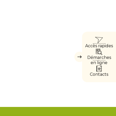
ACC
Accès rapides
DIRE
Démarches
Masquer
les
en ligne
accès
directs
Contacts