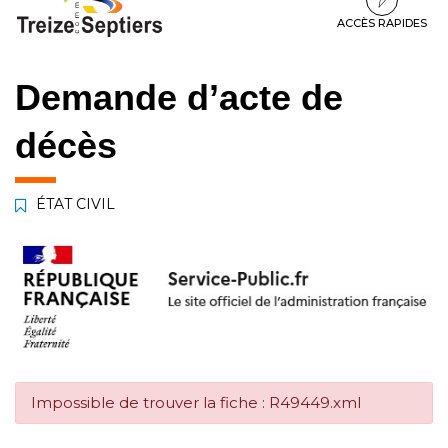
à
au
au
la
contenu
pied
ACCÈS RAPIDES
navigation
de
page
Demande d’acte de
décès
ÉTAT CIVIL
Impossible de trouver la fiche : R49449.xml