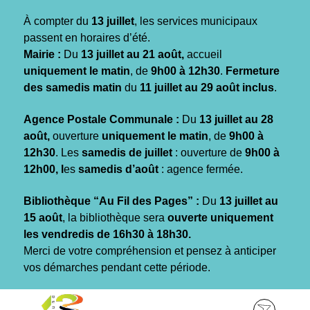
Gestion des traceurs
À compter du
13 juillet
, les services municipaux
passent en horaires d’été.
Mairie :
Du
13 juillet au 21 août,
accueil
uniquement le matin
, de
9h00 à 12h30
.
Fermeture
des samedis matin
du
11 juillet au 29 août inclus
.
Agence Postale Communale :
Du
13 juillet au 28
août,
ouverture
uniquement le matin
, de
9h00 à
12h30
. Les
samedis de juillet
: ouverture de
9h00 à
12h00, l
es
samedis d’août
: agence fermée.
Bibliothèque “Au Fil des Pages” :
Du
13 juillet au
15 août
, la bibliothèque sera
ouverte uniquement
les vendredis de 16h30 à 18h30.
Merci de votre compréhension et pensez à anticiper
vos démarches pendant cette période.
Aller
Aller
Aller