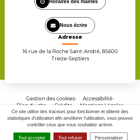
Horaires des mairies
Nous écrire
Adresse
16 rue de la Roche Saint-André, 85600
Treize-Septiers
Gestion des cookies
Accessibilité
Plan du site
Crédits
Mentions Légales
Ce site utilise des traceurs pour fonctionner et obtenir des
Site
statistiques d'utilisation afin améliorer l'utilisation, vous pouvez
réalisé
contrôler ceux que vous souhaitez activer.
par
Tout accepter
Tout refuser
Personnaliser
Inovagora
MENU