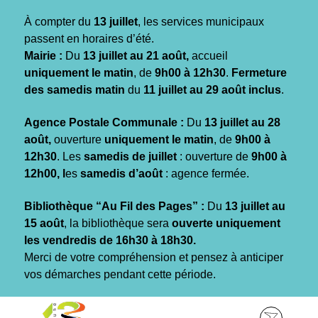
Gestion des traceurs
À compter du
13 juillet
, les services municipaux
passent en horaires d’été.
Mairie :
Du
13 juillet au 21 août,
accueil
uniquement le matin
, de
9h00 à 12h30
.
Fermeture
des samedis matin
du
11 juillet au 29 août inclus
.
Agence Postale Communale :
Du
13 juillet au 28
août,
ouverture
uniquement le matin
, de
9h00 à
12h30
. Les
samedis de juillet
: ouverture de
9h00 à
12h00, l
es
samedis d’août
: agence fermée.
Bibliothèque “Au Fil des Pages” :
Du
13 juillet au
15 août
, la bibliothèque sera
ouverte uniquement
les vendredis de 16h30 à 18h30.
Merci de votre compréhension et pensez à anticiper
vos démarches pendant cette période.
Aller
Aller
Aller