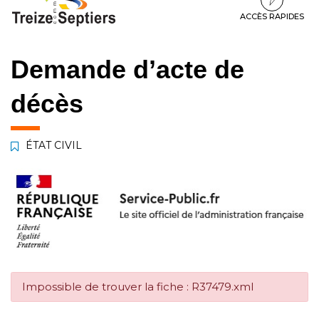
à
au
au
la
contenu
pied
ACCÈS RAPIDES
navigation
de
page
Demande d’acte de
décès
ÉTAT CIVIL
Impossible de trouver la fiche : R37479.xml