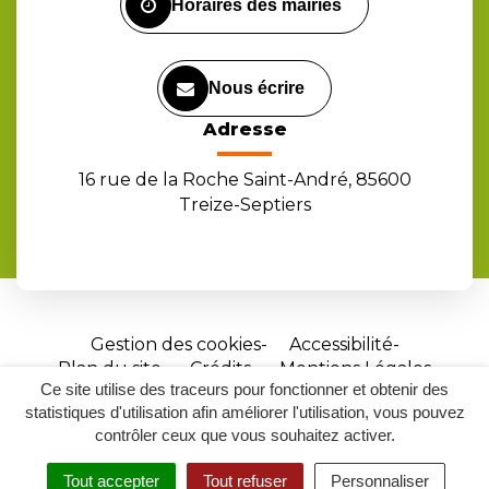
Horaires des mairies
Nous écrire
Adresse
16 rue de la Roche Saint-André, 85600
Treize-Septiers
Gestion des cookies
Accessibilité
Plan du site
Crédits
Mentions Légales
Ce site utilise des traceurs pour fonctionner et obtenir des
Site
statistiques d'utilisation afin améliorer l'utilisation, vous pouvez
réalisé
contrôler ceux que vous souhaitez activer.
par
Tout accepter
Tout refuser
Personnaliser
Inovagora
MENU