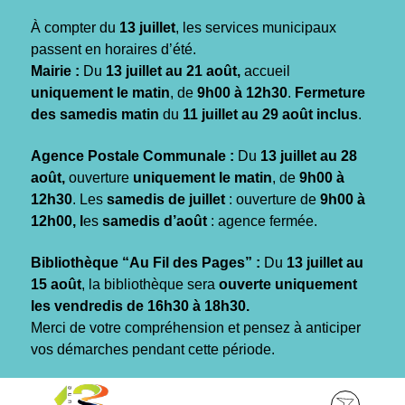
Gestion des traceurs
À compter du
13 juillet
, les services municipaux
passent en horaires d’été.
Mairie :
Du
13 juillet au 21 août,
accueil
uniquement le matin
, de
9h00 à 12h30
.
Fermeture
des samedis matin
du
11 juillet au 29 août inclus
.
Agence Postale Communale :
Du
13 juillet au 28
août,
ouverture
uniquement le matin
, de
9h00 à
12h30
. Les
samedis de juillet
: ouverture de
9h00 à
12h00, l
es
samedis d’août
: agence fermée.
Bibliothèque “Au Fil des Pages” :
Du
13 juillet au
15 août
, la bibliothèque sera
ouverte uniquement
les vendredis de 16h30 à 18h30.
Merci de votre compréhension et pensez à anticiper
vos démarches pendant cette période.
Aller
Aller
Aller