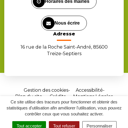
Horaires des mairies
Nous écrire
Adresse
16 rue de la Roche Saint-André, 85600
Treize-Septiers
Gestion des cookies
Accessibilité
Plan du site
Crédits
Mentions Légales
Ce site utilise des traceurs pour fonctionner et obtenir des
Site
statistiques d'utilisation afin améliorer l'utilisation, vous pouvez
réalisé
contrôler ceux que vous souhaitez activer.
par
Tout accepter
Tout refuser
Personnaliser
Inovagora
MENU