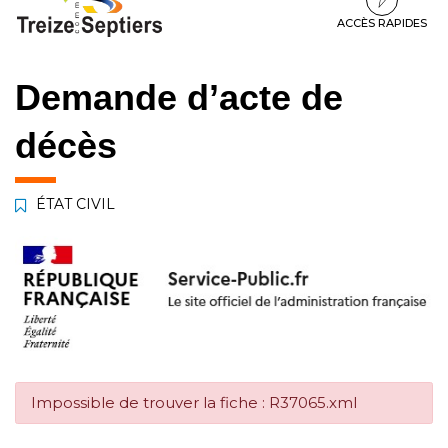
à
au
au
la
contenu
pied
ACCÈS RAPIDES
navigation
de
page
Demande d’acte de
décès
ÉTAT CIVIL
Impossible de trouver la fiche : R37065.xml