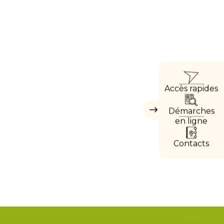
ACC
Accès rapides
DIRE
Démarches
Masquer
les
en ligne
accès
directs
Contacts