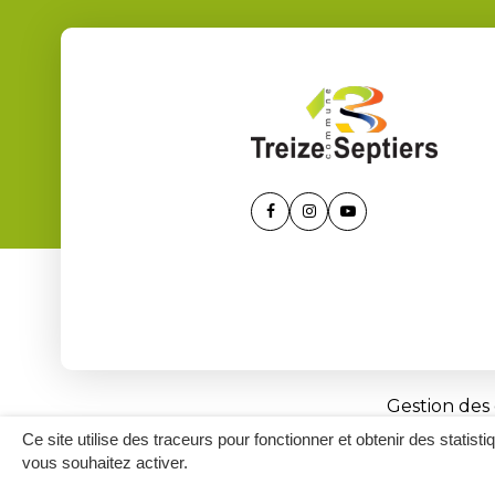
Lien
Lien
Lien
vers
vers
vers
le
le
la
compte
compte
chaîne
Facebook
Instagram
Youtube
Gestion des
Ce site utilise des traceurs pour fonctionner et obtenir des statisti
vous souhaitez activer.