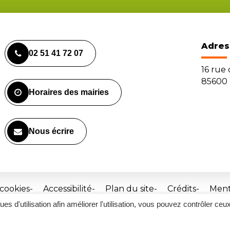
Adres
02 51 41 72 07
16 rue
85600 
Horaires des mairies
Nous écrire
 cookies
Accessibilité
Plan du site
Crédits
Ment
ques d'utilisation afin améliorer l'utilisation, vous pouvez contrôler ceu
Site
réalisé