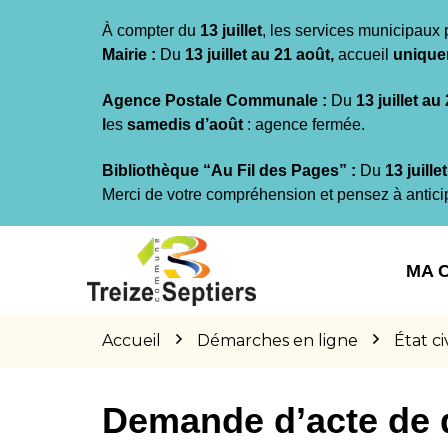
Gestion des traceurs
À compter du
13 juillet
, les services municipaux 
Mairie :
Du
13 juillet au 21 août,
accueil
unique
Agence Postale Communale :
Du
13 juillet au
l
es
samedis d’août
: agence fermée.
Bibliothèque “Au Fil des Pages” :
Du
13 juille
Merci de votre compréhension et pensez à antici
Aller
Aller
Aller
à
au
au
MA 
la
contenu
pied
navigation
de
page
Accueil
Démarches en ligne
État civ
Demande d’acte de 