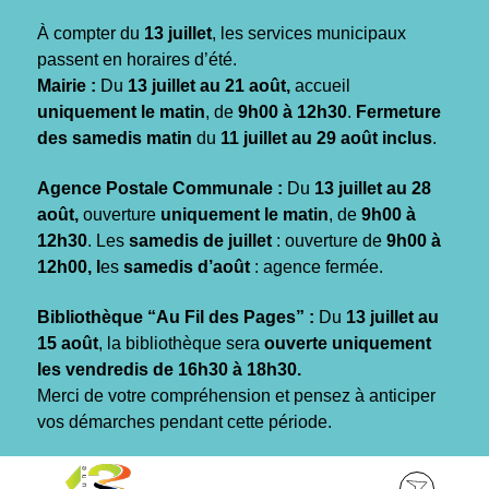
Gestion des traceurs
À compter du
13 juillet
, les services municipaux
passent en horaires d’été.
Mairie :
Du
13 juillet au 21 août,
accueil
uniquement le matin
, de
9h00 à 12h30
.
Fermeture
des samedis matin
du
11 juillet au 29 août inclus
.
Agence Postale Communale :
Du
13 juillet au 28
août,
ouverture
uniquement le matin
, de
9h00 à
12h30
. Les
samedis de juillet
: ouverture de
9h00 à
12h00, l
es
samedis d’août
: agence fermée.
Bibliothèque “Au Fil des Pages” :
Du
13 juillet au
15 août
, la bibliothèque sera
ouverte uniquement
les vendredis de 16h30 à 18h30.
Merci de votre compréhension et pensez à anticiper
vos démarches pendant cette période.
Aller
Aller
Aller