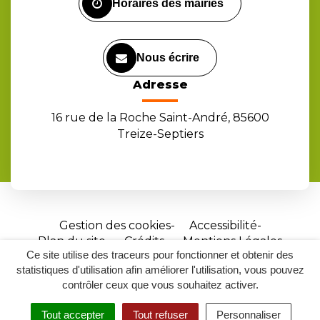
Horaires des mairies
Nous écrire
Adresse
16 rue de la Roche Saint-André, 85600
Treize-Septiers
Gestion des cookies
Accessibilité
Plan du site
Crédits
Mentions Légales
Ce site utilise des traceurs pour fonctionner et obtenir des
Site
statistiques d'utilisation afin améliorer l'utilisation, vous pouvez
réalisé
contrôler ceux que vous souhaitez activer.
par
Tout accepter
Tout refuser
Personnaliser
Inovagora
MENU