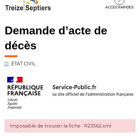
à
au
au
la
contenu
pied
ACCÈS RAPIDES
navigation
de
page
Demande d’acte de
décès
ÉTAT CIVIL
Impossible de trouver la fiche : R23562.xml