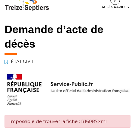
à
au
au
la
contenu
pied
ACCÈS RAPIDES
navigation
de
page
Demande d’acte de
décès
ÉTAT CIVIL
Impossible de trouver la fiche : R16087.xml