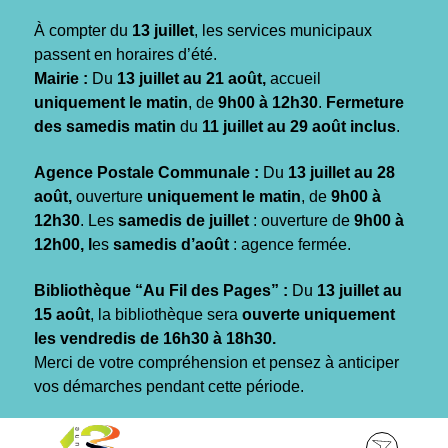
Gestion des traceurs
À compter du
13 juillet
, les services municipaux
passent en horaires d’été.
Mairie :
Du
13 juillet au 21 août,
accueil
uniquement le matin
, de
9h00 à 12h30
.
Fermeture
des samedis matin
du
11 juillet au 29 août inclus
.
Agence Postale Communale :
Du
13 juillet au 28
août,
ouverture
uniquement le matin
, de
9h00 à
12h30
. Les
samedis de juillet
: ouverture de
9h00 à
12h00, l
es
samedis d’août
: agence fermée.
Bibliothèque “Au Fil des Pages” :
Du
13 juillet au
15 août
, la bibliothèque sera
ouverte uniquement
les vendredis de 16h30 à 18h30.
Merci de votre compréhension et pensez à anticiper
vos démarches pendant cette période.
Aller
Aller
Aller