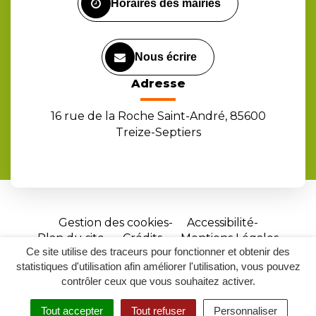
Horaires des mairies
Nous écrire
Adresse
16 rue de la Roche Saint-André, 85600
Treize-Septiers
Gestion des cookies
Accessibilité
Plan du site
Crédits
Mentions Légales
Ce site utilise des traceurs pour fonctionner et obtenir des
Site
statistiques d'utilisation afin améliorer l'utilisation, vous pouvez
réalisé
contrôler ceux que vous souhaitez activer.
par
Tout accepter
Tout refuser
Personnaliser
Inovagora
MENU