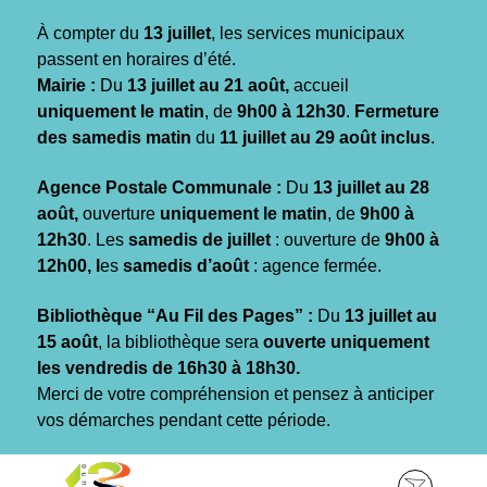
Gestion des traceurs
À compter du
13 juillet
, les services municipaux
passent en horaires d’été.
Mairie :
Du
13 juillet au 21 août,
accueil
uniquement le matin
, de
9h00 à 12h30
.
Fermeture
des samedis matin
du
11 juillet au 29 août inclus
.
Agence Postale Communale :
Du
13 juillet au 28
août,
ouverture
uniquement le matin
, de
9h00 à
12h30
. Les
samedis de juillet
: ouverture de
9h00 à
12h00, l
es
samedis d’août
: agence fermée.
Bibliothèque “Au Fil des Pages” :
Du
13 juillet au
15 août
, la bibliothèque sera
ouverte uniquement
les vendredis de 16h30 à 18h30.
Merci de votre compréhension et pensez à anticiper
vos démarches pendant cette période.
Aller
Aller
Aller