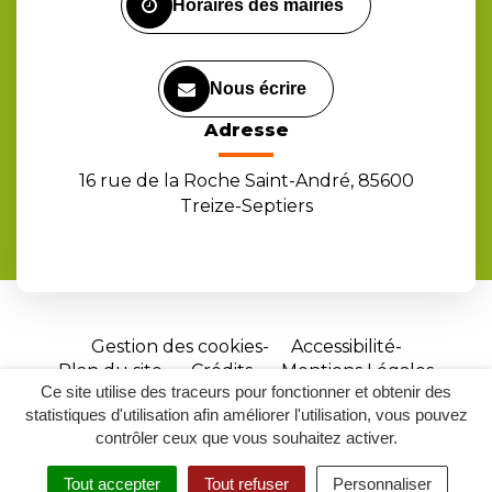
Horaires des mairies
Nous écrire
Adresse
16 rue de la Roche Saint-André, 85600
Treize-Septiers
Gestion des cookies
Accessibilité
Plan du site
Crédits
Mentions Légales
Ce site utilise des traceurs pour fonctionner et obtenir des
Site
statistiques d'utilisation afin améliorer l'utilisation, vous pouvez
réalisé
contrôler ceux que vous souhaitez activer.
par
Tout accepter
Tout refuser
Personnaliser
Inovagora
MENU