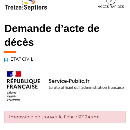
à
au
au
la
contenu
pied
ACCÈS RAPIDES
navigation
de
page
Demande d’acte de
décès
ÉTAT CIVIL
Impossible de trouver la fiche : R1124.xml