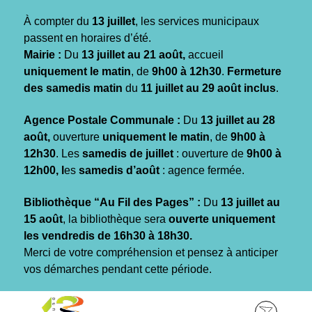
Gestion des traceurs
À compter du
13 juillet
, les services municipaux
passent en horaires d’été.
Mairie :
Du
13 juillet au 21 août,
accueil
uniquement le matin
, de
9h00 à 12h30
.
Fermeture
des samedis matin
du
11 juillet au 29 août inclus
.
Agence Postale Communale :
Du
13 juillet au 28
août,
ouverture
uniquement le matin
, de
9h00 à
12h30
. Les
samedis de juillet
: ouverture de
9h00 à
12h00, l
es
samedis d’août
: agence fermée.
Bibliothèque “Au Fil des Pages” :
Du
13 juillet au
15 août
, la bibliothèque sera
ouverte uniquement
les vendredis de 16h30 à 18h30.
Merci de votre compréhension et pensez à anticiper
vos démarches pendant cette période.
Aller
Aller
Aller