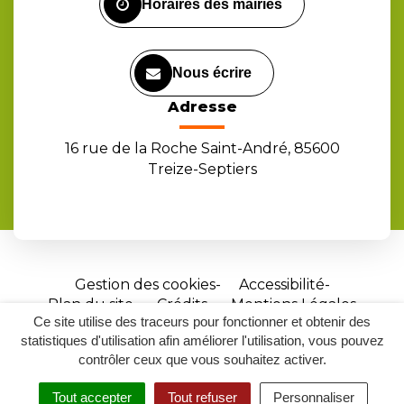
Horaires des mairies
Nous écrire
Adresse
16 rue de la Roche Saint-André, 85600
Treize-Septiers
Gestion des cookies
Accessibilité
Plan du site
Crédits
Mentions Légales
Ce site utilise des traceurs pour fonctionner et obtenir des
Site
statistiques d'utilisation afin améliorer l'utilisation, vous pouvez
réalisé
contrôler ceux que vous souhaitez activer.
par
Tout accepter
Tout refuser
Personnaliser
Inovagora
MENU