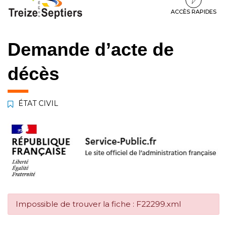
à
au
au
la
contenu
pied
ACCÈS RAPIDES
navigation
de
page
Demande d’acte de
décès
ÉTAT CIVIL
Impossible de trouver la fiche : F22299.xml