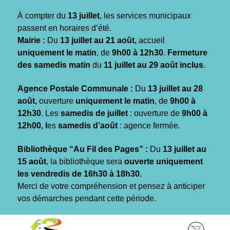
Gestion des traceurs
À compter du
13 juillet
, les services municipaux
passent en horaires d’été.
Mairie :
Du
13 juillet au 21 août,
accueil
uniquement le matin
, de
9h00 à 12h30
.
Fermeture
des samedis matin
du
11 juillet au 29 août inclus
.
Agence Postale Communale :
Du
13 juillet au 28
août,
ouverture
uniquement le matin
, de
9h00 à
12h30
. Les
samedis de juillet
: ouverture de
9h00 à
12h00, l
es
samedis d’août
: agence fermée.
Bibliothèque “Au Fil des Pages” :
Du
13 juillet au
15 août
, la bibliothèque sera
ouverte uniquement
les vendredis de 16h30 à 18h30.
Merci de votre compréhension et pensez à anticiper
vos démarches pendant cette période.
Aller
Aller
Aller