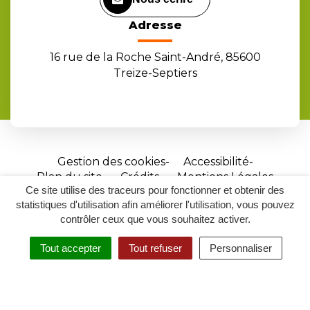
Adresse
16 rue de la Roche Saint-André, 85600
Treize-Septiers
Gestion des cookies
Accessibilité
Plan du site
Crédits
Mentions Légales
Ce site utilise des traceurs pour fonctionner et obtenir des
Site
statistiques d'utilisation afin améliorer l'utilisation, vous pouvez
réalisé
contrôler ceux que vous souhaitez activer.
par
Tout accepter
Tout refuser
Personnaliser
Inovagora
MENU
RECHERCHER
ACCESSIBILITÉ
(ouverture
dans
un