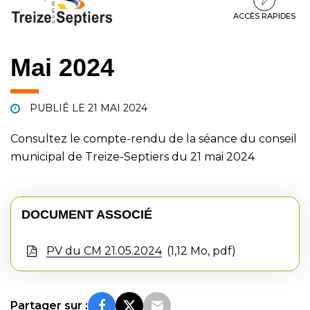
à
au
au
la
contenu
pied
ACCÈS RAPIDES
navigation
de
page
Mai 2024
PUBLIÉ LE
21 MAI 2024
Consultez le compte-rendu de la séance du conseil
municipal de Treize-Septiers du 21 mai 2024
DOCUMENT ASSOCIÉ
PV du CM 21.05.2024
1,12 Mo, pdf
Partager sur :