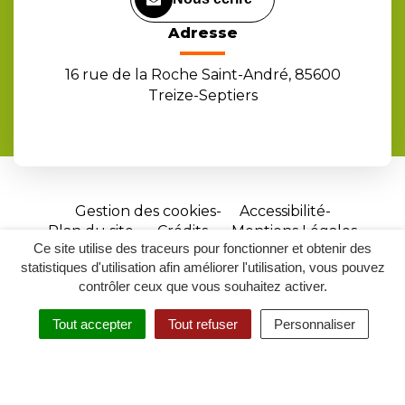
Adresse
16 rue de la Roche Saint-André, 85600
Treize-Septiers
Gestion des cookies
Accessibilité
Plan du site
Crédits
Mentions Légales
Ce site utilise des traceurs pour fonctionner et obtenir des
Site
statistiques d'utilisation afin améliorer l'utilisation, vous pouvez
réalisé
contrôler ceux que vous souhaitez activer.
par
Tout accepter
Tout refuser
Personnaliser
Inovagora
MENU
RECHERCHER
ACCESSIBILITÉ
(ouverture
dans
un