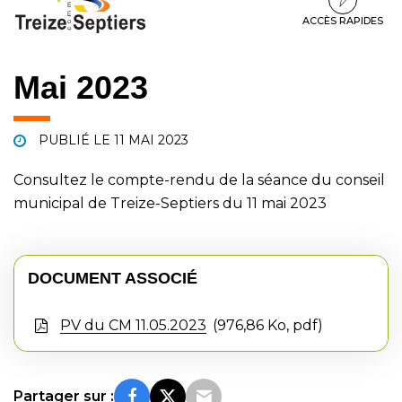
à
au
au
la
contenu
pied
ACCÈS RAPIDES
navigation
de
page
Mai 2023
PUBLIÉ LE
11 MAI 2023
Consultez le compte-rendu de la séance du conseil
municipal de Treize-Septiers du 11 mai 2023
DOCUMENT ASSOCIÉ
PV du CM 11.05.2023
976,86 Ko, pdf
Partager sur :