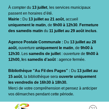
Gestion des traceurs
À compter du
13 juillet
, les services municipaux
passent en horaires d’été.
Mairie :
Du
13 juillet au 21 août,
accueil
uniquement le matin
, de
9h00 à 12h30
.
Fermeture
des samedis matin
du
11 juillet au 29 août inclus
.
Agence Postale Communale :
Du
13 juillet au 28
août,
ouverture
uniquement le matin
, de
9h00 à
12h30
. Les
samedis de juillet
: ouverture de
9h00 à
12h00, l
es
samedis d’août
: agence fermée.
Bibliothèque “Au Fil des Pages” :
Du
13 juillet au
15 août
, la bibliothèque sera
ouverte uniquement
les vendredis de 16h30 à 18h30.
Merci de votre compréhension et pensez à anticiper
vos démarches pendant cette période.
Aller
Aller
Aller