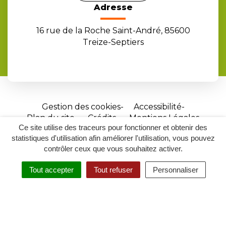
Adresse
16 rue de la Roche Saint-André, 85600
Treize-Septiers
Gestion des cookies
Accessibilité
Plan du site
Crédits
Mentions Légales
Ce site utilise des traceurs pour fonctionner et obtenir des
Site
statistiques d'utilisation afin améliorer l'utilisation, vous pouvez
réalisé
contrôler ceux que vous souhaitez activer.
par
Tout accepter
Tout refuser
Personnaliser
Inovagora
MENU
RECHERCHER
ACCESSIBILITÉ
(ouverture
dans
un
nouvel