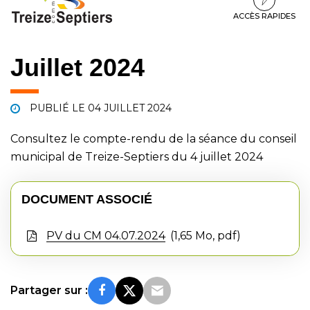
à
au
au
la
contenu
pied
ACCÈS RAPIDES
navigation
de
page
Juillet 2024
PUBLIÉ LE
04 JUILLET 2024
Consultez le compte-rendu de la séance du conseil
municipal de Treize-Septiers du 4 juillet 2024
DOCUMENT ASSOCIÉ
PV du CM 04.07.2024
1,65 Mo, pdf
Partager sur :