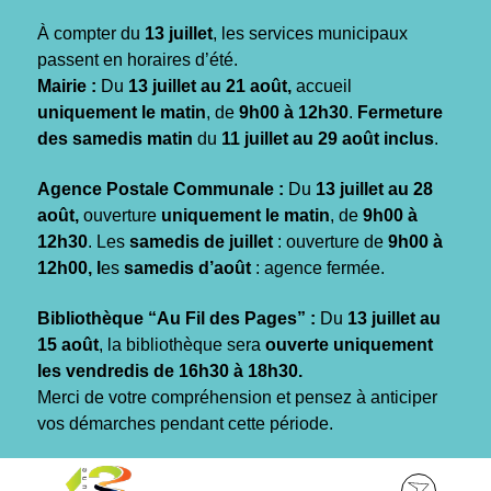
Gestion des traceurs
À compter du
13 juillet
, les services municipaux
passent en horaires d’été.
Mairie :
Du
13 juillet au 21 août,
accueil
uniquement le matin
, de
9h00 à 12h30
.
Fermeture
des samedis matin
du
11 juillet au 29 août inclus
.
Agence Postale Communale :
Du
13 juillet au 28
août,
ouverture
uniquement le matin
, de
9h00 à
12h30
. Les
samedis de juillet
: ouverture de
9h00 à
12h00, l
es
samedis d’août
: agence fermée.
Bibliothèque “Au Fil des Pages” :
Du
13 juillet au
15 août
, la bibliothèque sera
ouverte uniquement
les vendredis de 16h30 à 18h30.
Merci de votre compréhension et pensez à anticiper
vos démarches pendant cette période.
Aller
Aller
Aller