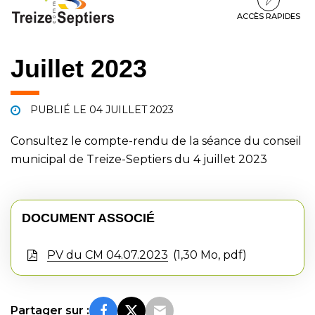
à
au
au
la
contenu
pied
ACCÈS RAPIDES
navigation
de
page
Juillet 2023
PUBLIÉ LE
04 JUILLET 2023
Consultez le compte-rendu de la séance du conseil
municipal de Treize-Septiers du 4 juillet 2023
DOCUMENT ASSOCIÉ
PV du CM 04.07.2023
1,30 Mo, pdf
Partager sur :