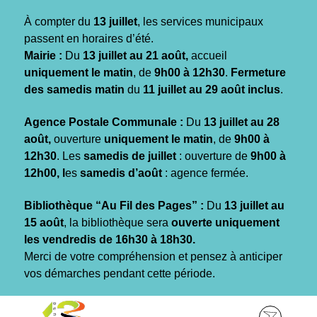
Gestion des traceurs
À compter du
13 juillet
, les services municipaux
passent en horaires d’été.
Mairie :
Du
13 juillet au 21 août,
accueil
uniquement le matin
, de
9h00 à 12h30
.
Fermeture
des samedis matin
du
11 juillet au 29 août inclus
.
Agence Postale Communale :
Du
13 juillet au 28
août,
ouverture
uniquement le matin
, de
9h00 à
12h30
. Les
samedis de juillet
: ouverture de
9h00 à
12h00, l
es
samedis d’août
: agence fermée.
Bibliothèque “Au Fil des Pages” :
Du
13 juillet au
15 août
, la bibliothèque sera
ouverte uniquement
les vendredis de 16h30 à 18h30.
Merci de votre compréhension et pensez à anticiper
vos démarches pendant cette période.
Aller
Aller
Aller