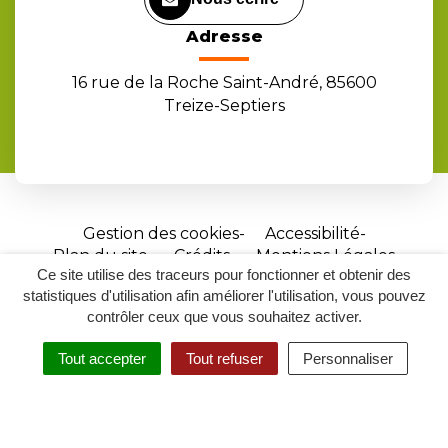
Adresse
16 rue de la Roche Saint-André, 85600
Treize-Septiers
Gestion des cookies
Accessibilité
Plan du site
Crédits
Mentions Légales
Ce site utilise des traceurs pour fonctionner et obtenir des
Site
statistiques d'utilisation afin améliorer l'utilisation, vous pouvez
réalisé
contrôler ceux que vous souhaitez activer.
par
Tout accepter
Tout refuser
Personnaliser
Inovagora
MENU
RECHERCHER
ACCESSIBILITÉ
(ouverture
dans
un