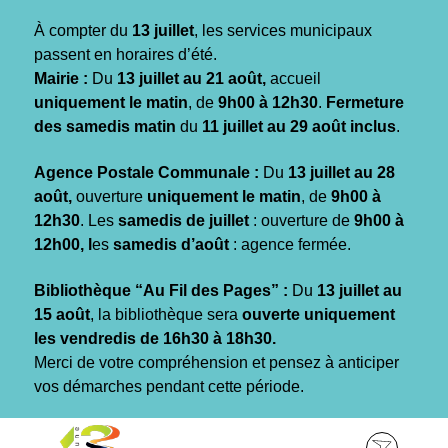
Gestion des traceurs
À compter du
13 juillet
, les services municipaux
passent en horaires d’été.
Mairie :
Du
13 juillet au 21 août,
accueil
uniquement le matin
, de
9h00 à 12h30
.
Fermeture
des samedis matin
du
11 juillet au 29 août inclus
.
Agence Postale Communale :
Du
13 juillet au 28
août,
ouverture
uniquement le matin
, de
9h00 à
12h30
. Les
samedis de juillet
: ouverture de
9h00 à
12h00, l
es
samedis d’août
: agence fermée.
Bibliothèque “Au Fil des Pages” :
Du
13 juillet au
15 août
, la bibliothèque sera
ouverte uniquement
les vendredis de 16h30 à 18h30.
Merci de votre compréhension et pensez à anticiper
vos démarches pendant cette période.
Aller
Aller
Aller