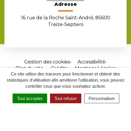
Adresse
16 rue de la Roche Saint-André, 85600
Treize-Septiers
Gestion des cookies
Accessibilité
Plan du site
Crédits
Mentions Légales
Ce site utilise des traceurs pour fonctionner et obtenir des
Site
statistiques d'utilisation afin améliorer l'utilisation, vous pouvez
réalisé
contrôler ceux que vous souhaitez activer.
par
Tout accepter
Tout refuser
Personnaliser
Inovagora
MENU
RECHERCHER
ACCESSIBILITÉ
(ouverture
dans
un
nouvel