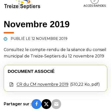
à
au
au
la
contenu
pied
ACCÈS RAPIDES
navigation
de
page
Novembre 2019
PUBLIÉ LE
12 NOVEMBRE 2019
Consultez le compte-rendu de la séance du conseil
municipal de Treize-Septiers du 12 novembre 2019
DOCUMENT ASSOCIÉ
CR du CM novembre 2019
510,22 Ko, pdf
Partager sur :