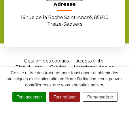
Adresse
16 rue de la Roche Saint-André, 85600
Treize-Septiers
Gestion des cookies
Accessibilité
Plan du site
Crédits
Mentions Légales
Ce site utilise des traceurs pour fonctionner et obtenir des
Site
statistiques d'utilisation afin améliorer l'utilisation, vous pouvez
réalisé
contrôler ceux que vous souhaitez activer.
par
Tout accepter
Tout refuser
Personnaliser
Inovagora
MENU
RECHERCHER
ACCESSIBILITÉ
(ouverture
dans
un
nouvel