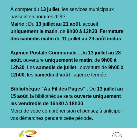
Gestion des traceurs
À compter du
13 juillet
, les services municipaux
passent en horaires d’été.
Mairie :
Du
13 juillet au 21 août,
accueil
uniquement le matin
, de
9h00 à 12h30
.
Fermeture
des samedis matin
du
11 juillet au 29 août inclus
.
Agence Postale Communale :
Du
13 juillet au 28
août,
ouverture
uniquement le matin
, de
9h00 à
12h30
. Les
samedis de juillet
: ouverture de
9h00 à
12h00, l
es
samedis d’août
: agence fermée.
Bibliothèque “Au Fil des Pages” :
Du
13 juillet au
15 août
, la bibliothèque sera
ouverte uniquement
les vendredis de 16h30 à 18h30.
Merci de votre compréhension et pensez à anticiper
vos démarches pendant cette période.
Aller
Aller
Aller