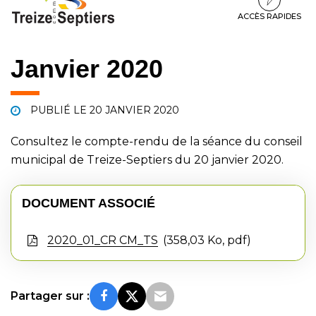
à
au
au
la
contenu
pied
ACCÈS RAPIDES
navigation
de
page
Janvier 2020
PUBLIÉ LE
20 JANVIER 2020
Consultez le compte-rendu de la séance du conseil
municipal de Treize-Septiers du 20 janvier 2020.
DOCUMENT ASSOCIÉ
2020_01_CR CM_TS
358,03 Ko, pdf
Partager sur :