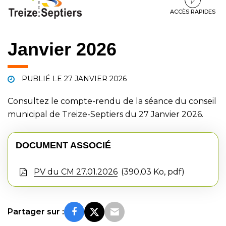
à
au
au
la
contenu
pied
ACCÈS RAPIDES
navigation
de
page
Janvier 2026
PUBLIÉ LE
27 JANVIER 2026
Consultez le compte-rendu de la séance du conseil
municipal de Treize-Septiers du 27 Janvier 2026.
DOCUMENT ASSOCIÉ
PV du CM 27.01.2026
390,03 Ko, pdf
Partager sur :