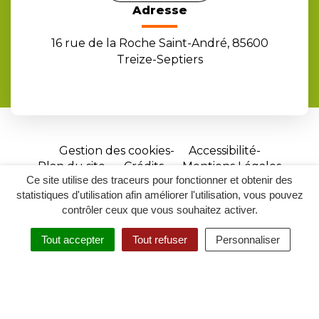
Adresse
16 rue de la Roche Saint-André, 85600
Treize-Septiers
Gestion des cookies
Accessibilité
Plan du site
Crédits
Mentions Légales
Ce site utilise des traceurs pour fonctionner et obtenir des
Site
statistiques d'utilisation afin améliorer l'utilisation, vous pouvez
réalisé
contrôler ceux que vous souhaitez activer.
par
Tout accepter
Tout refuser
Personnaliser
Inovagora
MENU
RECHERCHER
ACCESSIBILITÉ
(ouverture
dans
un
nouvel