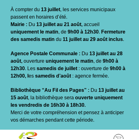
Gestion des traceurs
À compter du
13 juillet
, les services municipaux
passent en horaires d’été.
Mairie :
Du
13 juillet au 21 août,
accueil
uniquement le matin
, de
9h00 à 12h30
.
Fermeture
des samedis matin
du
11 juillet au 29 août inclus
.
Agence Postale Communale :
Du
13 juillet au 28
août,
ouverture
uniquement le matin
, de
9h00 à
12h30
. Les
samedis de juillet
: ouverture de
9h00 à
12h00, l
es
samedis d’août
: agence fermée.
Bibliothèque “Au Fil des Pages” :
Du
13 juillet au
15 août
, la bibliothèque sera
ouverte uniquement
les vendredis de 16h30 à 18h30.
Merci de votre compréhension et pensez à anticiper
vos démarches pendant cette période.
Aller
Aller
Aller