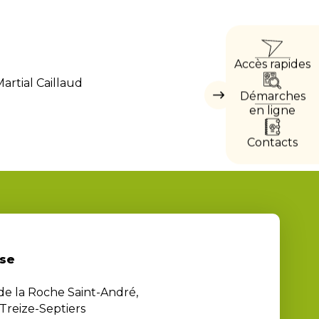
ACC
Accès rapides
DIRE
artial Caillaud
Démarches
Masquer
les
en ligne
accès
directs
Contacts
se
 de la Roche Saint-André,
Treize-Septiers