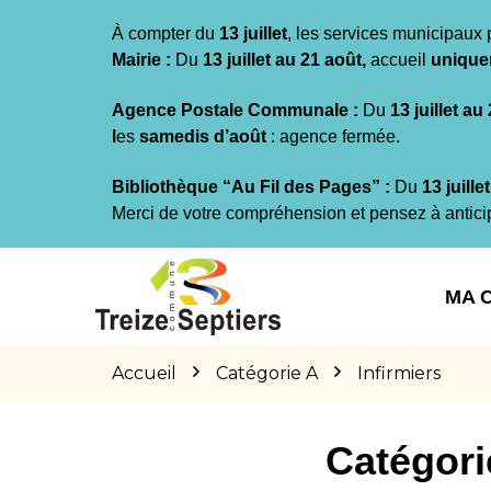
Gestion des traceurs
À compter du
13 juillet
, les services municipaux 
Mairie :
Du
13 juillet au 21 août,
accueil
unique
Agence Postale Communale :
Du
13 juillet au
l
es
samedis d’août
: agence fermée.
Bibliothèque “Au Fil des Pages” :
Du
13 juille
Merci de votre compréhension et pensez à antici
Aller
Aller
Aller
à
au
au
MA 
la
contenu
pied
navigation
de
page
Accueil
Catégorie A
Infirmiers
Catégori