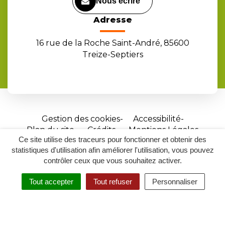
Nous écrire
Adresse
16 rue de la Roche Saint-André, 85600
Treize-Septiers
Gestion des cookies
Accessibilité
Plan du site
Crédits
Mentions Légales
Ce site utilise des traceurs pour fonctionner et obtenir des
Site
statistiques d'utilisation afin améliorer l'utilisation, vous pouvez
réalisé
contrôler ceux que vous souhaitez activer.
par
Tout accepter
Tout refuser
Personnaliser
Inovagora
MENU
RECHERCHER
ACCESSIBILITÉ
(ouverture
dans
un