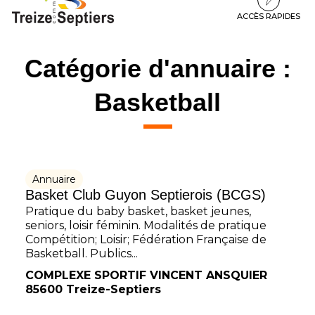
à
au
au
la
contenu
pied
ACCÈS RAPIDES
navigation
de
page
Catégorie d'annuaire :
Basketball
Annuaire
Basket Club Guyon Septierois (BCGS)
Pratique du baby basket, basket jeunes,
seniors, loisir féminin. Modalités de pratique
Compétition; Loisir; Fédération Française de
Basketball. Publics...
COMPLEXE SPORTIF VINCENT ANSQUIER
85600 Treize-Septiers