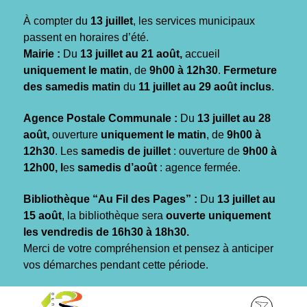
Gestion des traceurs
À compter du
13 juillet
, les services municipaux
passent en horaires d’été.
Mairie :
Du
13 juillet au 21 août,
accueil
uniquement le matin
, de
9h00 à 12h30
.
Fermeture
des samedis matin
du
11 juillet au 29 août inclus
.
Agence Postale Communale :
Du
13 juillet au 28
août,
ouverture
uniquement le matin
, de
9h00 à
12h30
. Les
samedis de juillet
: ouverture de
9h00 à
12h00, l
es
samedis d’août
: agence fermée.
Bibliothèque “Au Fil des Pages” :
Du
13 juillet au
15 août
, la bibliothèque sera
ouverte uniquement
les vendredis de 16h30 à 18h30.
Merci de votre compréhension et pensez à anticiper
vos démarches pendant cette période.
Aller
Aller
Aller