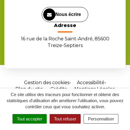
Nous écrire
Adresse
16 rue de la Roche Saint-André, 85600
Treize-Septiers
Gestion des cookies
Accessibilité
Plan du site
Crédits
Mentions Légales
Ce site utilise des traceurs pour fonctionner et obtenir des
Site
statistiques d'utilisation afin améliorer l'utilisation, vous pouvez
réalisé
contrôler ceux que vous souhaitez activer.
par
Tout accepter
Tout refuser
Personnaliser
Inovagora
MENU
RECHERCHER
ACCESSIBILITÉ
(ouverture