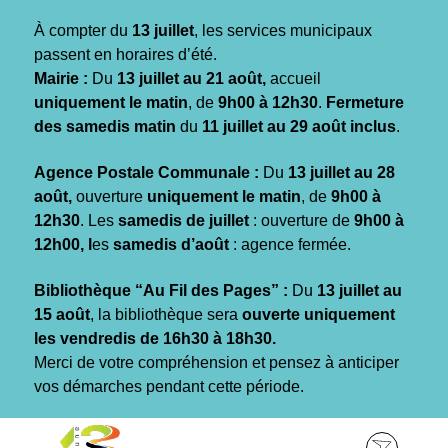
Gestion des traceurs
À compter du
13 juillet
, les services municipaux
passent en horaires d’été.
Mairie :
Du
13 juillet au 21 août,
accueil
uniquement le matin
, de
9h00 à 12h30
.
Fermeture
des samedis matin
du
11 juillet au 29 août inclus
.
Agence Postale Communale :
Du
13 juillet au 28
août,
ouverture
uniquement le matin
, de
9h00 à
12h30
. Les
samedis de juillet
: ouverture de
9h00 à
12h00, l
es
samedis d’août
: agence fermée.
Bibliothèque “Au Fil des Pages” :
Du
13 juillet au
15 août
, la bibliothèque sera
ouverte uniquement
les vendredis de 16h30 à 18h30.
Merci de votre compréhension et pensez à anticiper
vos démarches pendant cette période.
Aller
Aller
Aller