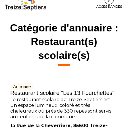
à
au
au
la
contenu
pied
ACCÈS RAPIDES
navigation
de
page
Catégorie d'annuaire :
Restaurant(s)
scolaire(s)
Annuaire
Restaurant scolaire “Les 13 Fourchettes”
Le restaurant scolaire de Treize-Septiers est
un espace lumineux, coloré et très
chaleureux où près de 330 repas sont servis
aux enfants de la commune.
1a Rue de la Cheverrière, 85600 Treize-