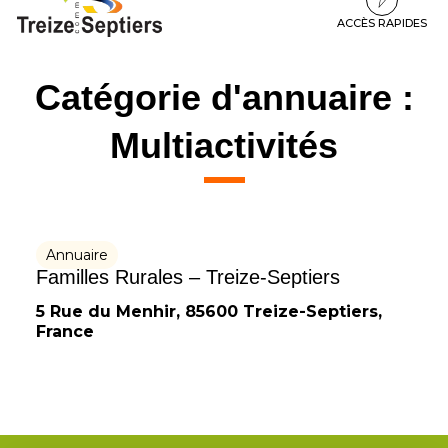
à
au
au
la
contenu
pied
ACCÈS RAPIDES
navigation
de
page
Catégorie d'annuaire :
Multiactivités
Annuaire
Familles Rurales – Treize-Septiers
5 Rue du Menhir, 85600 Treize-Septiers,
France