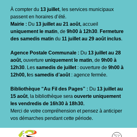
Gestion des traceurs
À compter du
13 juillet
, les services municipaux
passent en horaires d’été.
Mairie :
Du
13 juillet au 21 août,
accueil
uniquement le matin
, de
9h00 à 12h30
.
Fermeture
des samedis matin
du
11 juillet au 29 août inclus
.
Agence Postale Communale :
Du
13 juillet au 28
août,
ouverture
uniquement le matin
, de
9h00 à
12h30
. Les
samedis de juillet
: ouverture de
9h00 à
12h00, l
es
samedis d’août
: agence fermée.
Bibliothèque “Au Fil des Pages” :
Du
13 juillet au
15 août
, la bibliothèque sera
ouverte uniquement
les vendredis de 16h30 à 18h30.
Merci de votre compréhension et pensez à anticiper
vos démarches pendant cette période.
Aller
Aller
Aller