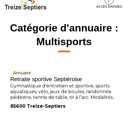
à
au
au
la
contenu
pied
ACCÈS RAPIDES
navigation
de
page
Catégorie d'annuaire :
Multisports
Annuaire
Retraite sportive Septiéroise
Gymnastique d’entretien et sportive, sports
aquatiques, vélo, jeux de boules, randonnée
pédestre, tennis de table, tir à l’arc. Modalités...
85600 Treize-Septiers