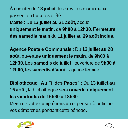
Gestion des traceurs
À compter du
13 juillet
, les services municipaux
passent en horaires d’été.
Mairie :
Du
13 juillet au 21 août,
accueil
uniquement le matin
, de
9h00 à 12h30
.
Fermeture
des samedis matin
du
11 juillet au 29 août inclus
.
Agence Postale Communale :
Du
13 juillet au 28
août,
ouverture
uniquement le matin
, de
9h00 à
12h30
. Les
samedis de juillet
: ouverture de
9h00 à
12h00, l
es
samedis d’août
: agence fermée.
Bibliothèque “Au Fil des Pages” :
Du
13 juillet au
15 août
, la bibliothèque sera
ouverte uniquement
les vendredis de 16h30 à 18h30.
Merci de votre compréhension et pensez à anticiper
vos démarches pendant cette période.
Aller
Aller
Aller