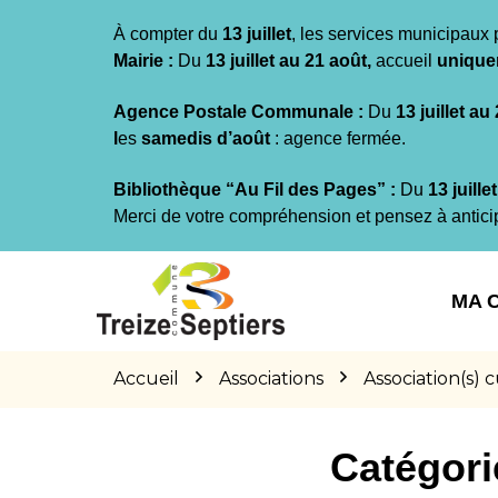
Gestion des traceurs
À compter du
13 juillet
, les services municipaux 
Mairie :
Du
13 juillet au 21 août,
accueil
unique
Agence Postale Communale :
Du
13 juillet au
l
es
samedis d’août
: agence fermée.
Bibliothèque “Au Fil des Pages” :
Du
13 juille
Merci de votre compréhension et pensez à antici
Aller
Aller
Aller
à
au
au
MA 
la
contenu
pied
navigation
de
page
Accueil
Associations
Association(s) c
Catégori