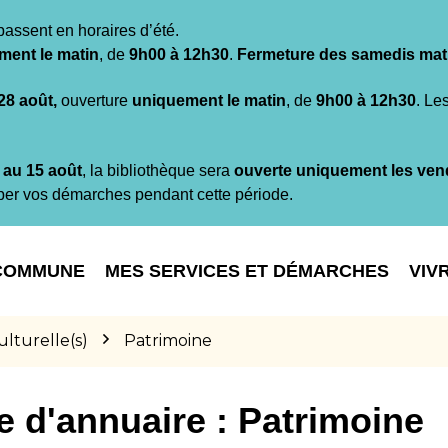
passent en horaires d’été.
ment le matin
, de
9h00 à 12h30
.
Fermeture des samedis mat
 28 août,
ouverture
uniquement le matin
, de
9h00 à 12h30
. Le
t au 15 août
, la bibliothèque sera
ouverte uniquement les ven
per vos démarches pendant cette période.
COMMUNE
MES SERVICES ET DÉMARCHES
VIV
ulturelle(s)
Patrimoine
e d'annuaire :
Patrimoine