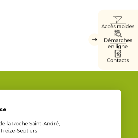
ACC
Accès rapides
DIRE
Démarches
Masquer
les
en ligne
accès
directs
Contacts
se
 de la Roche Saint-André,
Treize-Septiers