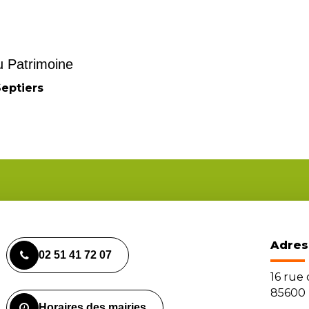
 Patrimoine
eptiers
Adres
02 51 41 72 07
16 rue
85600 
Horaires des mairies