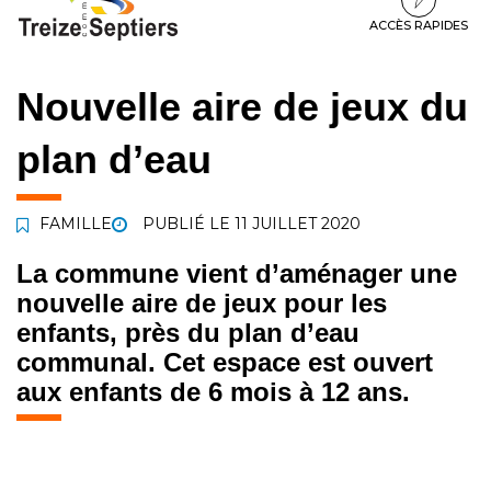
à
au
au
la
contenu
pied
ACCÈS RAPIDES
navigation
de
page
Nouvelle aire de jeux du
plan d’eau
FAMILLE
PUBLIÉ LE
11 JUILLET 2020
La commune vient d’aménager une
nouvelle aire de jeux pour les
enfants, près du plan d’eau
communal. Cet espace est ouvert
aux enfants de 6 mois à 12 ans.