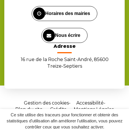
Facebook
Instagram
Youtube
Horaires des mairies
Nous écrire
Adresse
16 rue de la Roche Saint-André, 85600
Treize-Septiers
Gestion des cookies
Accessibilité
Plan du site
Crédits
Mentions Légales
Ce site utilise des traceurs pour fonctionner et obtenir des
Site
statistiques d'utilisation afin améliorer l'utilisation, vous pouvez
réalisé
contrôler ceux que vous souhaitez activer.