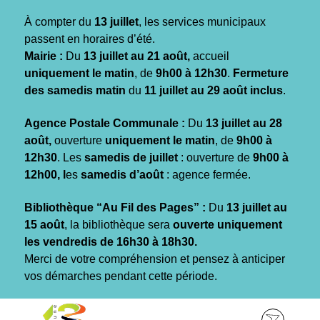
Gestion des traceurs
À compter du
13 juillet
, les services municipaux
passent en horaires d’été.
Mairie :
Du
13 juillet au 21 août,
accueil
uniquement le matin
, de
9h00 à 12h30
.
Fermeture
des samedis matin
du
11 juillet au 29 août inclus
.
Agence Postale Communale :
Du
13 juillet au 28
août,
ouverture
uniquement le matin
, de
9h00 à
12h30
. Les
samedis de juillet
: ouverture de
9h00 à
12h00, l
es
samedis d’août
: agence fermée.
Bibliothèque “Au Fil des Pages” :
Du
13 juillet au
15 août
, la bibliothèque sera
ouverte uniquement
les vendredis de 16h30 à 18h30.
Merci de votre compréhension et pensez à anticiper
vos démarches pendant cette période.
Aller
Aller
Aller