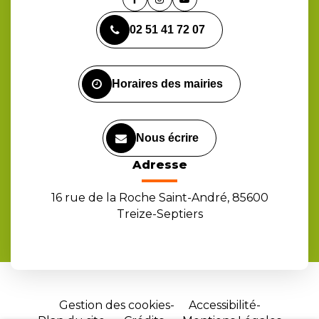
Lien
Lien
Lien
vers
vers
vers
02 51 41 72 07
le
le
la
compte
compte
chaîne
Facebook
Instagram
Youtube
Horaires des mairies
Nous écrire
Adresse
16 rue de la Roche Saint-André, 85600
Treize-Septiers
Gestion des cookies
Accessibilité