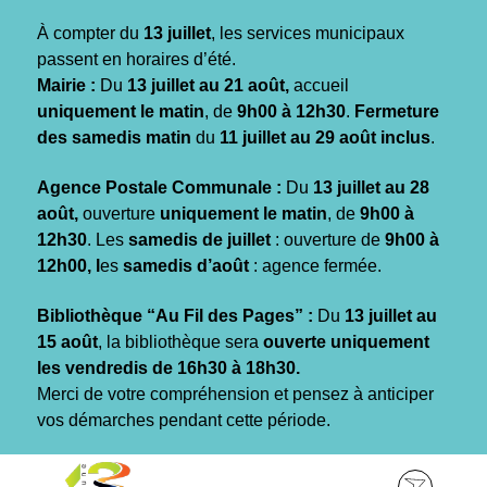
Gestion des traceurs
À compter du
13 juillet
, les services municipaux
passent en horaires d’été.
Mairie :
Du
13 juillet au 21 août,
accueil
uniquement le matin
, de
9h00 à 12h30
.
Fermeture
des samedis matin
du
11 juillet au 29 août inclus
.
Agence Postale Communale :
Du
13 juillet au 28
août,
ouverture
uniquement le matin
, de
9h00 à
12h30
. Les
samedis de juillet
: ouverture de
9h00 à
12h00, l
es
samedis d’août
: agence fermée.
Bibliothèque “Au Fil des Pages” :
Du
13 juillet au
15 août
, la bibliothèque sera
ouverte uniquement
les vendredis de 16h30 à 18h30.
Merci de votre compréhension et pensez à anticiper
vos démarches pendant cette période.
Aller
Aller
Aller