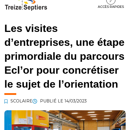
à
au
au
la
contenu
pied
ACCÈS RAPIDES
navigation
de
page
Les visites
d’entreprises, une étape
primordiale du parcours
Ecl’or pour concrétiser
le sujet de l’orientation
SCOLAIRE
PUBLIÉ LE
14/03/2023