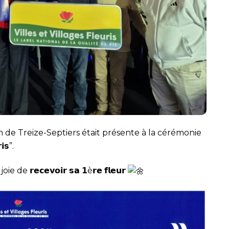
de Treize-Septiers était présente à la cérémonie
𝗶𝘀”.
𝗲𝗰𝗲𝘃𝗼𝗶𝗿 𝘀𝗮 𝟭è𝗿𝗲 𝗳𝗹𝗲𝘂𝗿