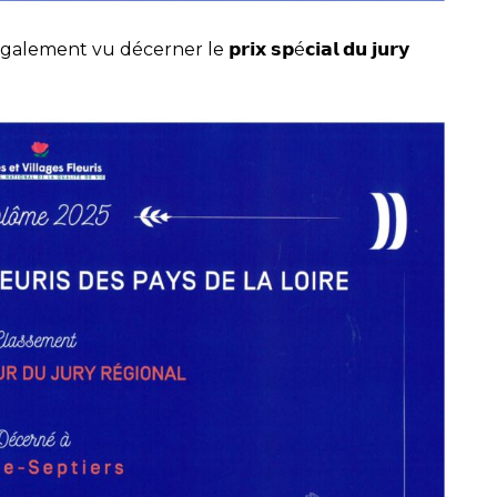
également vu décerner le 𝗽𝗿𝗶𝘅 𝘀𝗽é𝗰𝗶𝗮𝗹 𝗱𝘂 𝗷𝘂𝗿𝘆