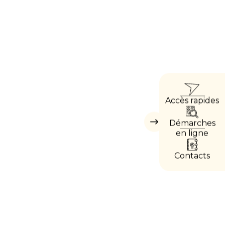
ACC
Accès rapides
DIRE
Démarches
Masquer
les
en ligne
accès
directs
Contacts