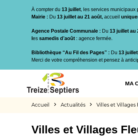
Gestion des traceurs
À compter du
13 juillet
, les services municipaux 
Mairie :
Du
13 juillet au 21 août,
accueil
unique
Agence Postale Communale :
Du
13 juillet au
l
es
samedis d’août
: agence fermée.
Bibliothèque “Au Fil des Pages” :
Du
13 juille
Merci de votre compréhension et pensez à antici
Aller
Aller
Aller
à
au
au
MA 
la
contenu
pied
navigation
de
page
Accueil
Actualités
Villes et Villages
Villes et Villages Fle