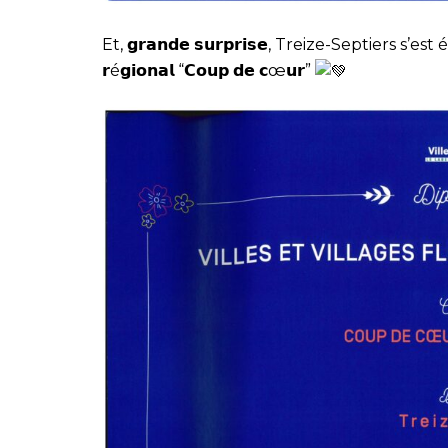
Et, 𝗴𝗿𝗮𝗻𝗱𝗲 𝘀𝘂𝗿𝗽𝗿𝗶𝘀𝗲, Treize-Septiers s’est 
𝗿é𝗴𝗶𝗼𝗻𝗮𝗹 “𝗖𝗼𝘂𝗽 𝗱𝗲 𝗰œ𝘂𝗿”