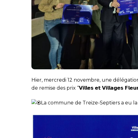
Hier, mercredi 12
novembre, une délégation 
de remise des prix “𝗩𝗶𝗹𝗹𝗲𝘀 𝗲𝘁 𝗩𝗶𝗹𝗹𝗮𝗴𝗲𝘀 𝗙𝗹𝗲𝘂𝗿
La commune de Treize-Septiers a eu la joie de 