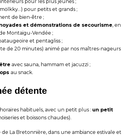
 intérieurs pour les plus jeunes ;
 mölkky…) pour petits et grands ;
nt de bien-être ;
es noyades et démonstrations de secourisme
, en
s de Montaigu-Vendée ;
 pataugeoire et pentagliss ;
te de 20 minutes) animé par nos maîtres-nageurs
être
avec sauna, hammam et jacuzzi ;
rops
au snack.
née détente
horaires habituels, avec un petit plus :
un petit
oiseries et boissons chaudes).
 de La Bretonnière, dans une ambiance estivale et