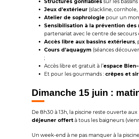
Structures gonflables
sur les bassins
Jeux d’extérieur
(slackline, cornhole,
Atelier de sophrologie
pour un mome
Sensibilisation à la prévention d
partenariat avec le centre de secour
Accès libre aux bassins extérieurs
,
Cours d’aquagym
(séances découver
;
Accès libre et gratuit à l’
espace Bien-
Et pour les gourmands :
crêpes et si
Dimanche 15 juin : mati
De 8h30 à 13h, la piscine reste ouverte aux 
déjeuner offert
à tous les baigneurs (vienn
Un week-end à ne pas manquer à la piscine