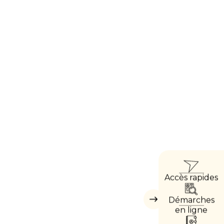
ACC
Accès rapides
DIRE
Démarches
Masquer
les
en ligne
accès
directs