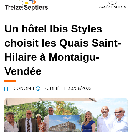
à
au
au
la
contenu
pied
ACCÈS RAPIDES
navigation
de
page
Un hôtel Ibis Styles
choisit les Quais Saint-
Hilaire à Montaigu-
Vendée
ÉCONOMIE
PUBLIÉ LE
30/06/2025