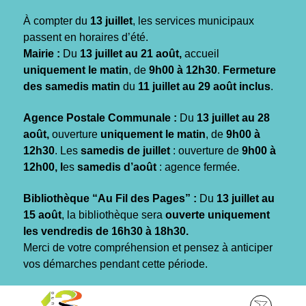
Gestion des traceurs
À compter du
13 juillet
, les services municipaux
passent en horaires d’été.
Mairie :
Du
13 juillet au 21 août,
accueil
uniquement le matin
, de
9h00 à 12h30
.
Fermeture
des samedis matin
du
11 juillet au 29 août inclus
.
Agence Postale Communale :
Du
13 juillet au 28
août,
ouverture
uniquement le matin
, de
9h00 à
12h30
. Les
samedis de juillet
: ouverture de
9h00 à
12h00, l
es
samedis d’août
: agence fermée.
Bibliothèque “Au Fil des Pages” :
Du
13 juillet au
15 août
, la bibliothèque sera
ouverte uniquement
les vendredis de 16h30 à 18h30.
Merci de votre compréhension et pensez à anticiper
vos démarches pendant cette période.
Aller
Aller
Aller